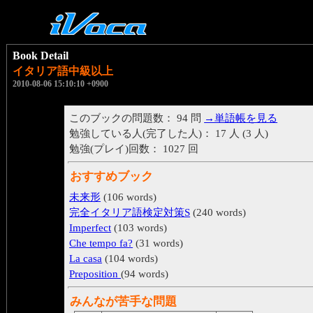
Book Detail
イタリア語中級以上
2010-08-06 15:10:10 +0900
このブックの問題数： 94 問
→単語帳を見る
勉強している人(完了した人)： 17 人 (3 人)
勉強(プレイ)回数： 1027 回
おすすめブック
未来形
(106 words)
完全イタリア語検定対策S
(240 words)
Imperfect
(103 words)
Che tempo fa?
(31 words)
La casa
(104 words)
Preposition
(94 words)
みんなが苦手な問題