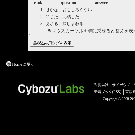
rank
question
answer
1
ばかな、おもしろくない
insulso
2
閉じた、完結した
chiuso
3
あさる、探しまわる
frugare
※マウスカーソルを欄に乗せると答えを表
Homeに戻る
運営会社（サイボウズ・
新着ブック(RSS)
言語
Copyright © 2008-2025