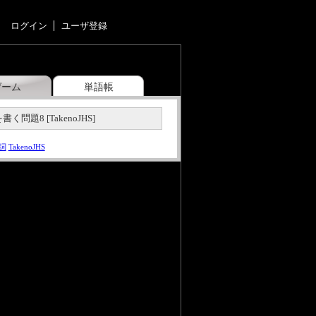
ログイン
ユーザ登録
ゲーム
単語帳
問題8 [TakenoJHS]
詞
TakenoJHS