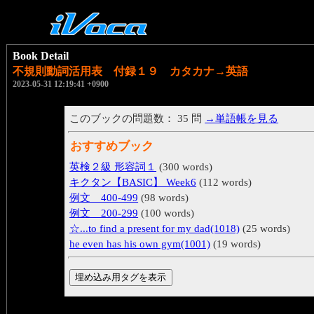
Book Detail
不規則動詞活用表 付録１９ カタカナ→英語
2023-05-31 12:19:41 +0900
このブックの問題数： 35 問
→単語帳を見る
おすすめブック
英検２級 形容詞１
(300 words)
キクタン【BASIC】 Week6
(112 words)
例文 400-499
(98 words)
例文 200-299
(100 words)
☆...to find a present for my dad(1018)
(25 words)
he even has his own gym(1001)
(19 words)