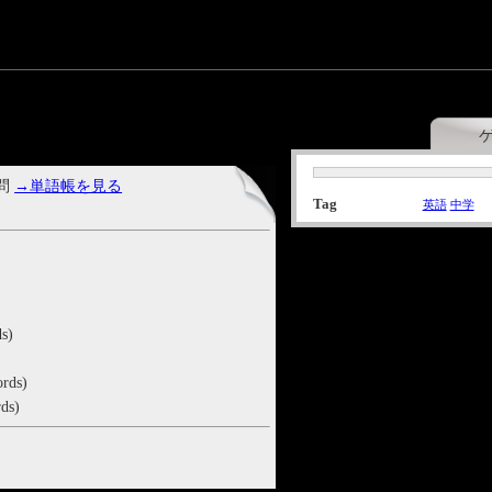
 問
→単語帳を見る
Tag
英語
中学
s)
rds)
ds)