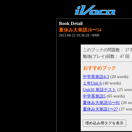
Book Detail
夏休み大単語28〜54
2023-08-22 19:36:28 +0900
このブックの問題数： 27
勉強(プレイ)回数： 47 回
おすすめブック
中学英単語4-3
(20 words)
１年Unit 6
(40 words)
Unit10 単語テスト
(25 word
中学英単語5
(65 words)
夏休み大単語55〜81
(26 wo
夏休み大単語1〜27
(27 wor