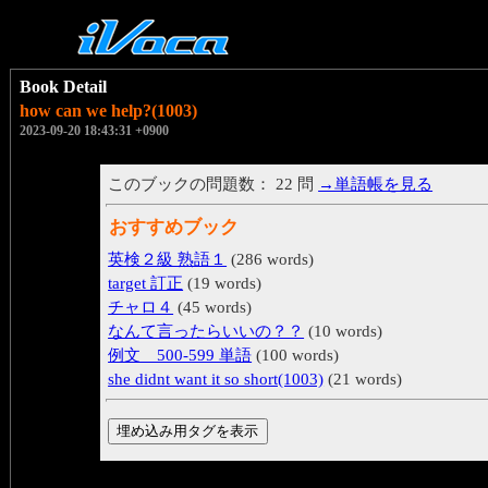
Book Detail
how can we help?(1003)
2023-09-20 18:43:31 +0900
このブックの問題数： 22 問
→単語帳を見る
おすすめブック
英検２級 熟語１
(286 words)
target 訂正
(19 words)
チャロ４
(45 words)
なんて言ったらいいの？？
(10 words)
例文 500-599 単語
(100 words)
she didnt want it so short(1003)
(21 words)