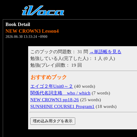
Book Detail
NEW CROWN3 Lesson4
2026-06-30 13:33:24 +0900
このブックの問題数： 31 問
→単語帳を見る
勉強している人(完了した人)： 1 人 (0 人)
勉強(プレイ)回数： 19 回
おすすめブック
エイゴ２年Unit0～２
(40 words)
関係代名詞主格 who / which
(7 words)
NEW CROWN3 pp18-26
(25 words)
SUNSHINE COURSE1 Program1
(18 words)