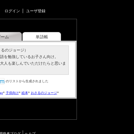
ログイン
ユーザ登録
ゲーム
単語帳
さるのジョージ）
英語を勉強しているお子さん向け。
に大人も楽しんでいただけたらと思いま
のリストから生成されました
ge
*
子供向け
*
絵本
*
おさるのジョージ
*
開発者ブログ
ヘルプ