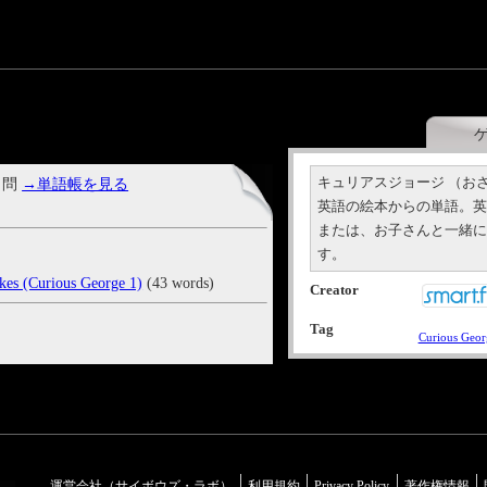
キュリアスジョージ （お
 問
→単語帳を見る
英語の絵本からの単語。
または、お子さんと一緒
す。
kes (Curious George 1)
(43 words)
Creator
Tag
Curious Geor
運営会社（サイボウズ・ラボ）
利用規約
Privacy Policy
著作権情報