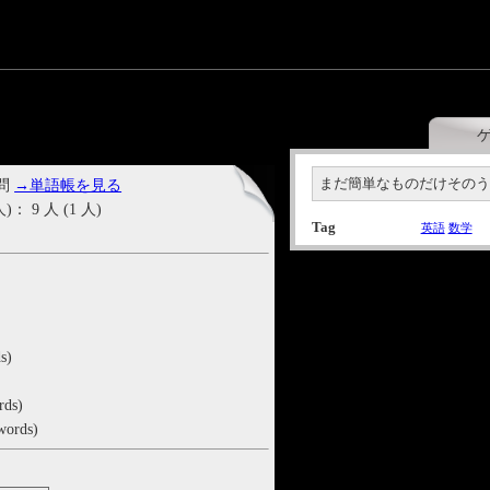
まだ簡単なものだけその
 問
→単語帳を見る
9 人 (1 人)
Tag
英語
数学
s)
rds)
words)