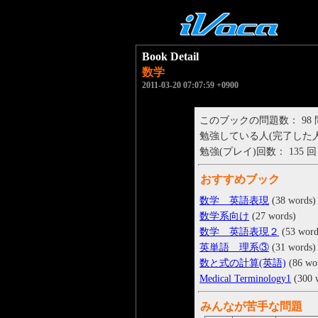
Book Detail
数学
2011-03-20 07:07:59 +0900
このブックの問題数： 98
勉強している人(完了した人)： 
勉強(プレイ)回数： 135 回
おすすめブック
数学 英語表現
(38 words)
数学系向け
(27 words)
数学 英語表現２
(53 word
英単語 理系③
(31 words)
数と式の計算(英語)
(86 wo
Medical Terminology1
(300 
みんなが苦手な問題