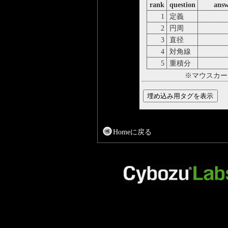
rank
question
answ
1
定義
definitio
2
円周
circumfe
3
直径
diameter
4
対角線
diagonal
5
重積分
multiple 
※マウスカー
Homeに戻る