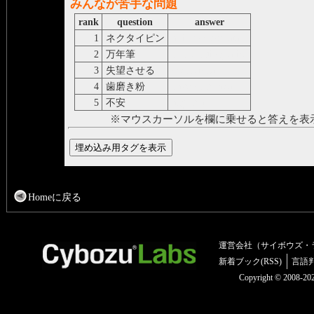
みんなが苦手な問題
rank
question
answer
1
ネクタイピン
alfiler de corbata
2
万年筆
pluma estilográfica
3
失望させる
decepcionar
4
歯磨き粉
pasta dentífrica
5
不安
angustia
※マウスカーソルを欄に乗せると答えを表
Homeに戻る
運営会社（サイボウズ・
新着ブック(RSS)
言語
Copyright © 2008-2025