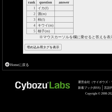
rank
question
answer
1
イカ(f)
seiche
2
酒(m)
alcool
3
柿(f)
plaquemine
4
キウイ(m)
kiwi
5
柚子(m)
cedrat
※マウスカーソルを欄に乗せると答えを表
Homeに戻る
運営会社（サイボウズ・
新着ブック(RSS)
言語
Copyright © 2008-2025