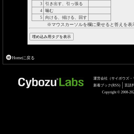
3
引き出す、引っ張る
trarre
4
噛む
mordere
5
向ける、傾ける、回す
volgere
※マウスカーソルを欄に乗せると答えを表
Homeに戻る
運営会社（サイボウズ・
新着ブック(RSS)
言語
Copyright © 2008-2025