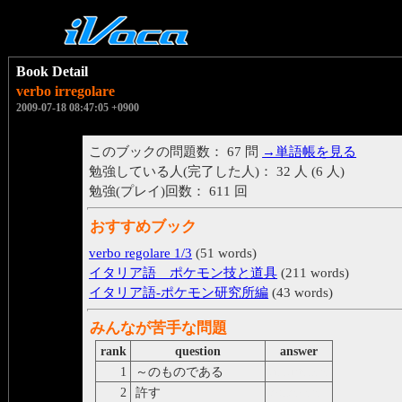
Book Detail
verbo irregolare
2009-07-18 08:47:05 +0900
このブックの問題数： 67 問
→単語帳を見る
勉強している人(完了した人)： 32 人 (6 人)
勉強(プレイ)回数： 611 回
おすすめブック
verbo regolare 1/3
(51 words)
イタリア語 ポケモン技と道具
(211 words)
イタリア語-ポケモン研究所編
(43 words)
みんなが苦手な問題
rank
question
answer
1
～のものである
appartenere
2
許す
concedere