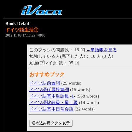
Book Detail
ドイツ語生活①
2012-11-08 17:17:29 +0900
このブックの問題数： 19 問
→単語帳を見る
勉強している人(完了した人)： 10 人 (3 人)
勉強(プレイ)回数： 95 回
おすすめブック
ドイツ語前置詞
(25 words)
ドイツ語従属接続詞
(15 words)
ドイツ語基本単語集 -1-
(568 words)
ドイツ語比較級・最上級
(14 words)
ドイツ語基本日常会話
(22 words)