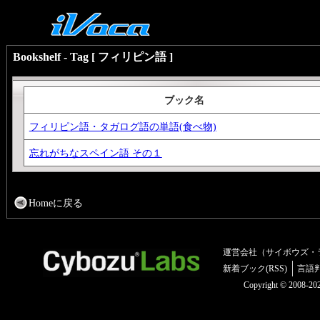
Bookshelf - Tag [ フィリピン語 ]
ブック名
フィリピン語・タガログ語の単語(食べ物)
忘れがちなスペイン語 その１
Homeに戻る
運営会社（サイボウズ・
新着ブック(RSS)
言語
Copyright © 2008-2025