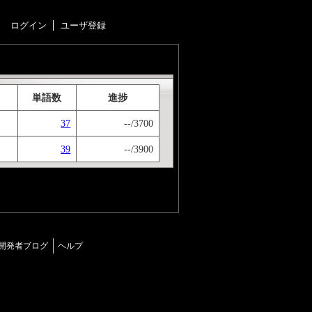
ログイン
ユーザ登録
単語数
進捗
37
--/3700
39
--/3900
。
開発者ブログ
ヘルプ