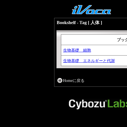
Bookshelf - Tag [ 人体 ]
ブッ
生物基礎 細胞
生物基礎 エネルギーと代謝
Homeに戻る