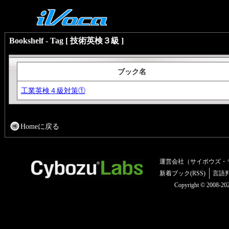
Bookshelf - Tag [ 技術英検３級 ]
ブック名
工業英検４級対策①
Homeに戻る
運営会社（サイボウズ・
新着ブック(RSS)
言語
Copyright © 2008-2025