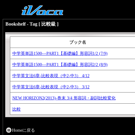
Bookshelf - Tag [ 比較級 ]
ブック名
中学英単語1500---PART1【基礎編】形容詞1/2 (7/9)
中学英単語1500---PART1【基礎編】形容詞2/2 (8/9)
中学英文法6章-比較表現（中2-中3） 4/12
中学英文法6章-比較表現（中2-中3） 3/12
NEW HORIZON2(2013)-巻末 3/4 形容詞・副詞比較変化
比較
Homeに戻る