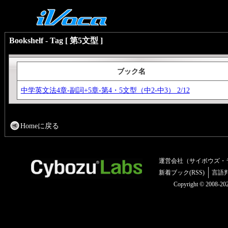
Bookshelf - Tag [ 第5文型 ]
ブック名
中学英文法4章-副詞+5章-第4・5文型（中2-中3） 2/12
Homeに戻る
運営会社（サイボウズ・
新着ブック(RSS)
言語
Copyright © 2008-2025