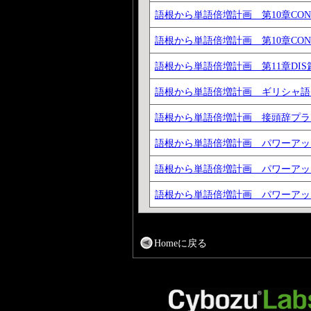
語根から単語倍増計画 第10章CON篇1 
語根から単語倍増計画 第10章CON篇-2
語根から単語倍増計画 第11章DIS篇 (
語根から単語倍増計画 ギリシャ語起源 
語根から単語倍増計画 接頭辞プラス篇 
語根から単語倍増計画 パワーアッ
語根から単語倍増計画 パワーアッ
語根から単語倍増計画 パワーアップ版
Homeに戻る