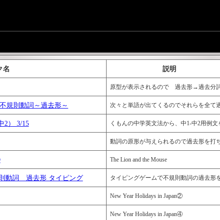
ク名
説明
原型が表示されるので 過去形→過去分
不規則動詞～過去形～
次々と単語が出てくるのでそれらを全て
） 3/15
くもんの中学英文法から、中1-中2用例文を抜粋しました。
動詞の原形が与えられるので過去形を打
②
The Lion and the Mouse
n 9-3 不規則動詞 過去形 タイピング
タイピングゲームで不規則動詞の過去形
New Year Holidays in Japan②
New Year Holidays in Japan④