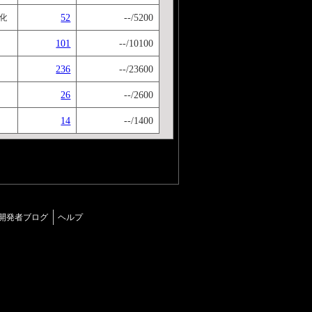
52
--/5200
【解答の仕方】原形, 過去形, 現在分詞 の順で解答してください。 Next stage→Fin.ステージクリア！
101
--/10100
236
--/23600
26
--/2600
14
--/1400
開発者ブログ
ヘルプ