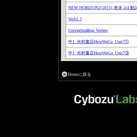
NEW HORIZON2(2013)-巻末 4/4 
Verb1.3
Unregelmäßige Verben
中1_光村書店HereWeGo_Unit7①
中1_光村書店HereWeGo_Unit7③
Homeに戻る