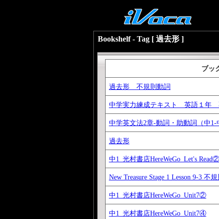
Bookshelf - Tag [ 過去形 ]
ブッ
過去形 不規則動詞
中学実力練成テキスト 英語１年 
中学英文法2章-動詞・助動詞（中1-中2
過去形
中1_光村書店HereWeGo_Let's Read
New Treasure Stage 1 Lesso
中1_光村書店HereWeGo_Unit7②
中1_光村書店HereWeGo_Unit7④