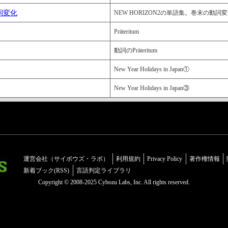
動詞変化
NEW HORIZON2の単語集。巻末の動詞変化特集。 
Präteritum
動詞のPräteritum
New Year Holidays in Japan①
New Year Holidays in Japan③
運営会社（サイボウズ・ラボ）
利用規約
Privacy Policy
著作権情報
新着ブック(RSS)
言語判定ライブラリ
Copyright © 2008-2025 Cybozu Labs, Inc. All rights reserved.