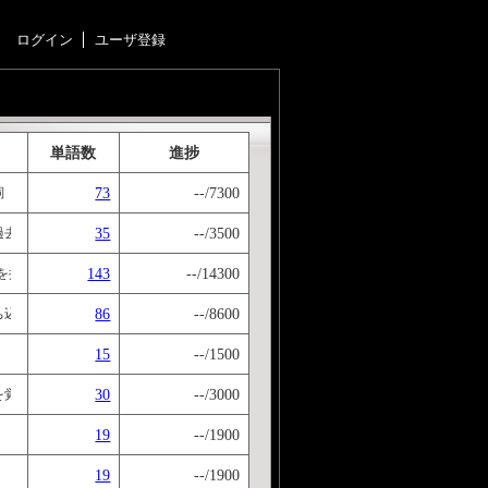
ログイン
ユーザ登録
単語数
進捗
73
--/7300
詞 の順番でタイピングしてください
35
--/3500
過去形にしてください！ 表みたいなものを見ながら覚えるよりも覚えやすいと思い
143
--/14300
文法の基礎固めに有効です。短縮形は使っていません。文型も付記しました。 Next stage→<http://ivo
86
--/8600
ち込むのじゃ！
15
--/1500
30
--/3000
を覚えましょう！
19
--/1900
19
--/1900