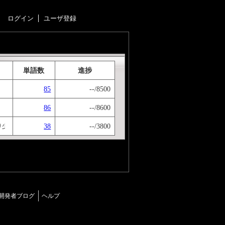
ログイン
ユーザ登録
単語数
進捗
85
--/8500
86
--/8600
38
--/3800
り少し短くしたものがあります。 タイピングのミスが多いとクリアは難しいです。
開発者ブログ
ヘルプ