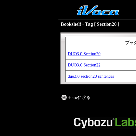
Bookshelf - Tag [ Section20 ]
ブッ
DUO3.0 Section20
DUO3.0 Section22
duo3.0 section20 sentences
Homeに戻る