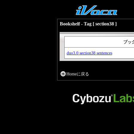
Bookshelf - Tag [ section38 ]
ブッ
duo3.0 section38 sentences
Homeに戻る