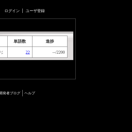
ログイン
ユーザ登録
単語数
進捗
22
--/2200
り少し短くしたものがあります。 タイピングのミスが多いとクリアは難しいです。
開発者ブログ
ヘルプ