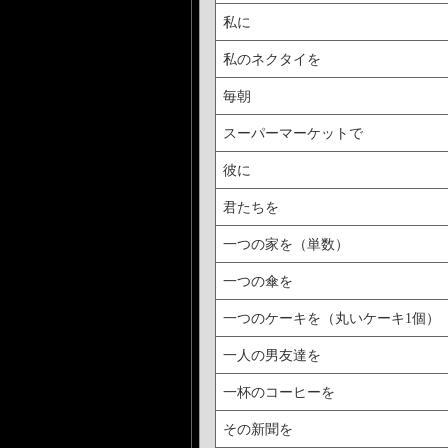
私に
私のネクタイを
毎朝
スーパーマーケットで
彼に
君たちを
一つの家を（単数）
一つの傘を
一つのケーキを（丸いケーキ1個）
一人の男友達を
一杯のコーヒーを
その新聞を