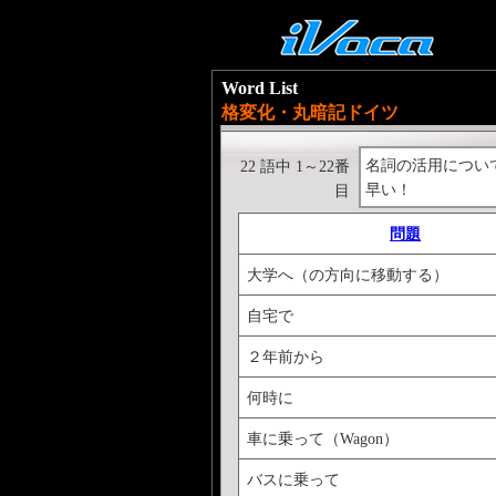
Word List
格変化・丸暗記ドイツ
名詞の活用につい
22 語中 1～22番
早い！
目
問題
大学へ（の方向に移動する）
自宅で
２年前から
何時に
車に乗って（Wagon）
バスに乗って