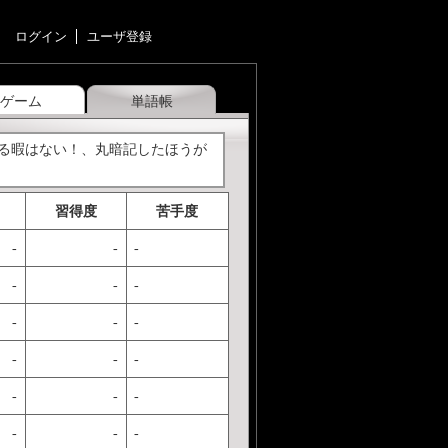
ログイン
ユーザ登録
ゲーム
単語帳
える暇はない！、丸暗記したほうが
習得度
苦手度
-
-
-
-
-
-
-
-
-
-
-
-
-
-
-
-
-
-