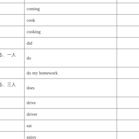
coming
cook
cooking
did
る、一人
do
do my homework
る、三人
does
drive
driver
eat
enjoy