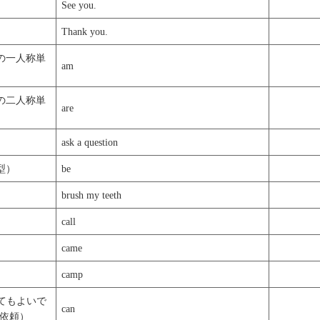
See you.
Thank you.
詞の一人称単
am
詞の二人称単
are
ask a question
型）
be
brush my teeth
call
came
camp
てもよいで
can
依頼）