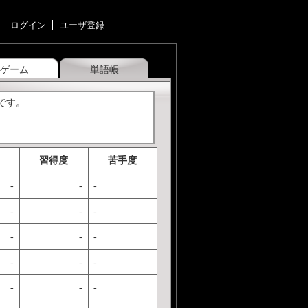
ログイン
ユーザ登録
ゲーム
単語帳
kです。
習得度
苦手度
-
-
-
-
-
-
-
-
-
-
-
-
-
-
-