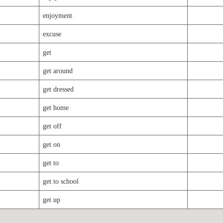
enjoyment
excuse
get
get around
get dressed
get home
get off
get on
get to
get to school
get up