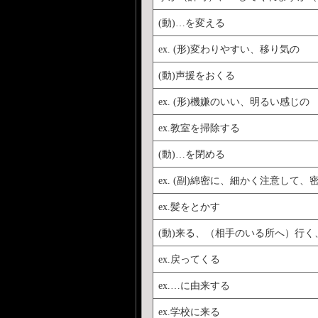
(動)…を変える
ex. (形)変わりやすい、移り気の
(動)声援をおくる
ex. (形)機嫌のいい、明るい感じの
ex.教室を掃除する
(動)…を閉める
ex. (副)綿密に、細かく注意して、
ex.髪をとかす
(動)来る、（相手のいる所へ）行く
ex.戻ってくる
ex.…に由来する
ex.学校に来る