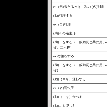
ex. (形)来たるべき、次の (名)到来
(動)料理する
ex. (名)料理
(助)doの過去形
(助)…をする（一般動詞と共に用い
称、二人称）
ex.宿題をする
(助)…をする（一般動詞と共に用い
称）
(動)（車を）運転する
ex. (名)運転手
(動)（…を）食べる
(動)…を楽しむ