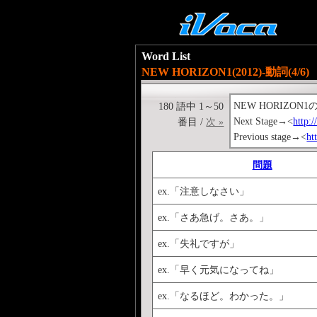
Word List
NEW HORIZON1(2012)-動詞(4/6)
NEW HORIZ
180 語中 1～50
Next Stage→<
http:
番目 /
次 »
Previous stage→<
ht
問題
ex.「注意しなさい」
ex.「さあ急げ。さあ。」
ex.「失礼ですが」
ex.「早く元気になってね」
ex.「なるほど。わかった。」