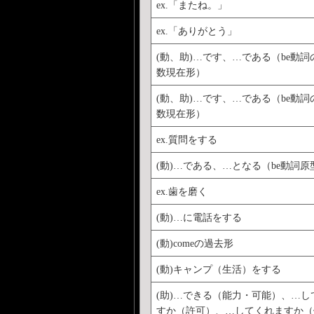
ex.「またね。」
ex.「ありがとう」
(動、助)…です、…である（be動
数現在形）
(動、助)…です、…である（be動
数現在形）
ex.質問をする
(動)…である、…となる（be動詞原
ex.歯を磨く
(動)…に電話をする
(動)comeの過去形
(動)キャンプ（生活）をする
(助)…できる（能力・可能）、…し
すか（許可）、…してくれますか（