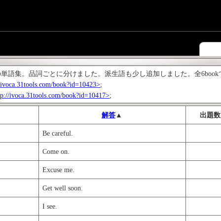
ON1の単語集。品詞ごとに分けました。派生語も少し追加しました。全6boo
//ivoca.31tools.com/book?id=10423>
;
tp://ivoca.31tools.com/book?id=10417>
;
解答
▲
出題数
Be careful.
Come on.
Excuse me.
Get well soon.
I see.