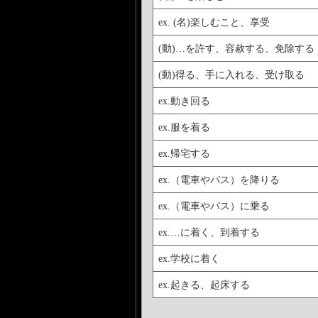
ex. (名)楽しむこと、享受
(動)…を許す、容赦する、免除する
(動)得る、手に入れる、受け取る
ex.動き回る
ex.服を着る
ex.帰宅する
ex.（電車やバス）を降りる
ex.（電車やバス）に乗る
ex.…に着く、到着する
ex.学校に着く
ex.起きる、起床する