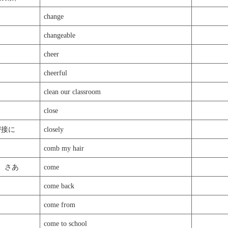
change
changeable
cheer
cheerful
clean our classroom
close
密接に
closely
comb my hair
、さあ
come
come back
come from
come to school