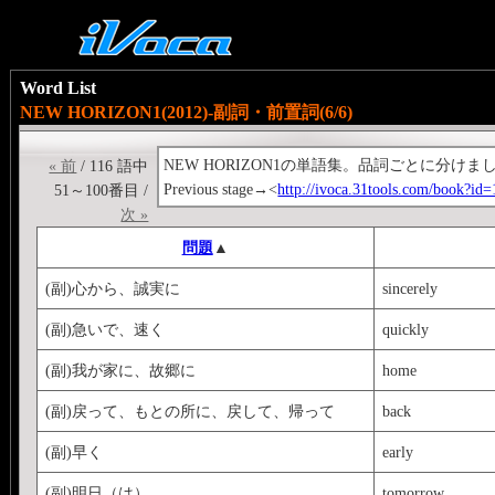
Word List
NEW HORIZON1(2012)-副詞・前置詞(6/6)
NEW HORIZON1の単語集。品詞ごとに分けまし
« 前
/ 116 語中
Previous stage→<
http://ivoca.31tools.com/book?id
51～100番目 /
次 »
問題
▲
(副)心から、誠実に
sincerely
(副)急いで、速く
quickly
(副)我が家に、故郷に
home
(副)戻って、もとの所に、戻して、帰って
back
(副)早く
early
(副)明日（は）
tomorrow