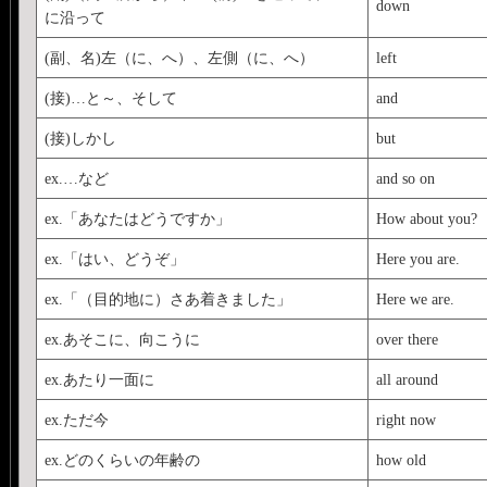
down
に沿って
(副、名)左（に、へ）、左側（に、へ）
left
(接)…と～、そして
and
(接)しかし
but
ex.…など
and so on
ex.「あなたはどうですか」
How about you?
ex.「はい、どうぞ」
Here you are.
ex.「（目的地に）さあ着きました」
Here we are.
ex.あそこに、向こうに
over there
ex.あたり一面に
all around
ex.ただ今
right now
ex.どのくらいの年齢の
how old