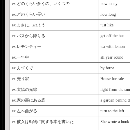
ex.どのくらい多くの、いくつの
how many
ex.どのくらい長い
how long
ex.まさに…のよう
just like
ex.バスから降りる
get off the bus
ex.レモンティー
tea with lemon
ex.一年中
all year round
ex.力ずくで
by force
ex.売り家
House for sale
ex.太陽の光線
light from the sun
ex.家の裏にある庭
a garden behind t
ex.左へ曲がる
turn to the left
ex.彼女は動物に関する本を書いた
She wrote a book 