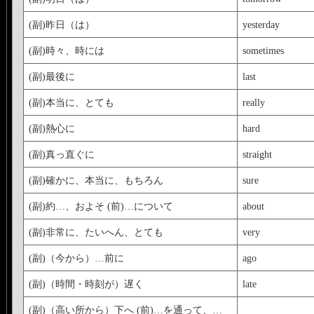
(副)昨日（は）
yesterday
(副)時々、時には
sometimes
(副)最後に
last
(副)本当に、とても
really
(副)熱心に
hard
(副)真っ直ぐに
straight
(副)確かに、本当に、もちろん
sure
(副)約…、およそ (前)…について
about
(副)非常に、たいへん、とても
very
(副)（今から）…前に
ago
(副)（時間・時刻が）遅く
late
(副)（高い所から）下へ (前)…を通って、…