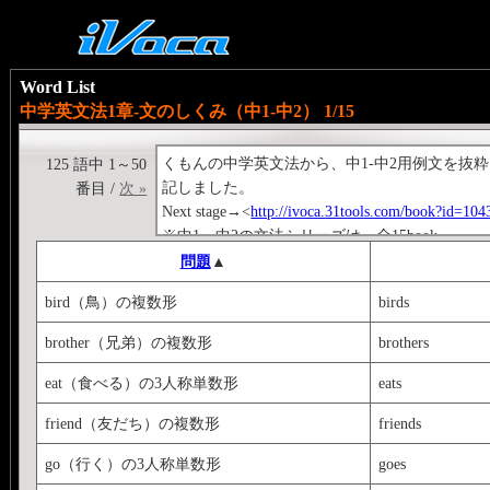
Word List
中学英文法1章-文のしくみ（中1-中2） 1/15
くもんの中学英文法から、中1-中2用例文を抜
125 語中 1～50
記しました。
番目 /
次 »
Next stage→<
http://ivoca.31tools.com/book?id=10
※中1～中2の文法シリーズは、全15book。
↓くもんの中学英単語1500シリーズもお勧めで
問題
▲
【基礎編】<
http://ivoca.31tools.com/book?id=105
bird（鳥）の複数形
birds
brother（兄弟）の複数形
brothers
eat（食べる）の3人称単数形
eats
friend（友だち）の複数形
friends
go（行く）の3人称単数形
goes