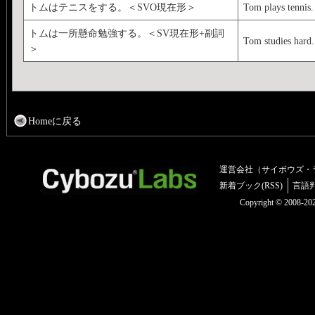
トムはテニスをする。＜SVO現在形＞
Tom plays tennis.
トムは一所懸命勉強する。＜SV現在形+副詞
Tom studies hard.
＞
Homeに戻る
運営会社（サイボウズ・
新着ブック(RSS)
言語
Copyright © 2008-2025