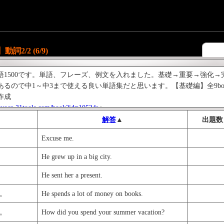
詞2/2 (6/9)
語1500です。単語、フレーズ、例文を入れました。基礎→重要→強化
あるので中1～中3まで使える良い単語集だと思います。【基礎編】全9b
作成
/ivoca.31tools.com/book?id=10524>
;
tp://ivoca.31tools.com/book?id=10521>
;
解答
▲
出題数
法シリーズもお勧めです。
Excuse me.
ls.com/book?id=10432>
;
He grew up in a big city.
He sent her a present.
。
He spends a lot of money on books.
。
How did you spend your summer vacation?