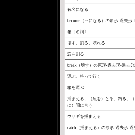
有名になる
become（～になる）の原形-過去形
箱〔名詞〕
壊す、割る、壊れる
窓を割る
break（壊す）の原形-過去形-過去
運ぶ、持って行く
箱を運ぶ
捕まえる、（魚を）とる、釣る、（
に）間に合う
ウサギを捕まえる
catch（捕まえる）の原形-過去形-