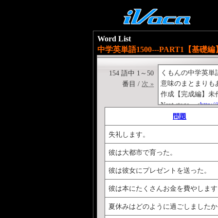
Word List
中学英単語1500---PART1【基礎編】動
くもんの中学英単
154 語中 1～50
意味のまとまりも
番目 /
次 »
作成【完成編】未
Next stage→<
http:/
Previous stage→<
ht
問題
くもんの中学英文
失礼します。
<
http://ivoca.31too
彼は大都市で育った。
彼は彼女にプレゼントを送った。
彼は本にたくさんお金を費やします
夏休みはどのように過ごしましたか