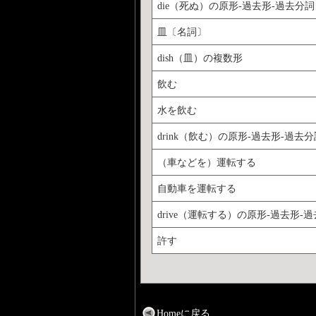
die（死ぬ）の原形-過去形-過去分詞
皿〔名詞〕
dish（皿）の複数形
飲む
水を飲む
drink（飲む）の原形-過去形-過去分
（車などを）運転する
自動車を運転する
drive（運転する）の原形-過去形-
許す
Homeに戻る