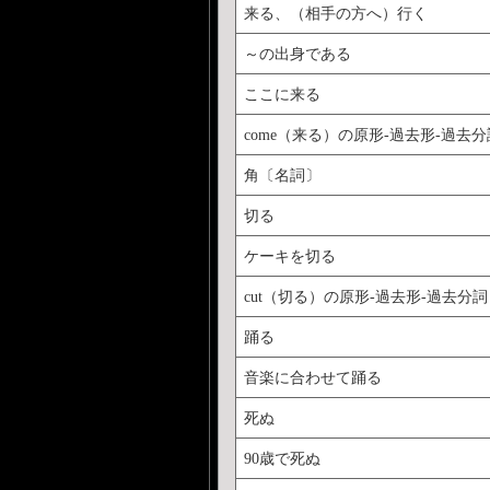
来る、（相手の方へ）行く
～の出身である
ここに来る
come（来る）の原形-過去形-過去分
角〔名詞〕
切る
ケーキを切る
cut（切る）の原形-過去形-過去分詞
踊る
音楽に合わせて踊る
死ぬ
90歳で死ぬ