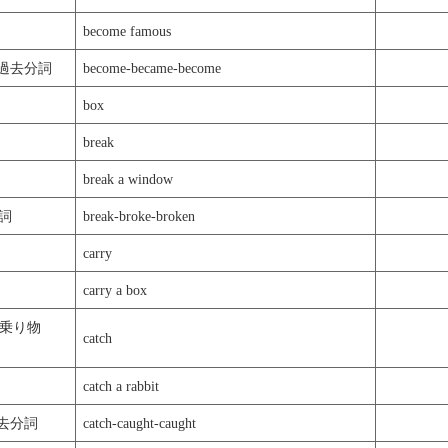
become famous
-過去分詞
become-became-become
box
break
break a window
分詞
break-broke-broken
carry
carry a box
乗り物
catch
catch a rabbit
過去分詞
catch-caught-caught