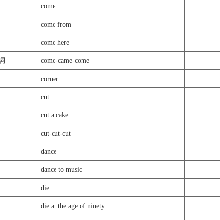
come
come from
come here
詞
come-came-come
corner
cut
cut a cake
cut-cut-cut
dance
dance to music
die
die at the age of ninety