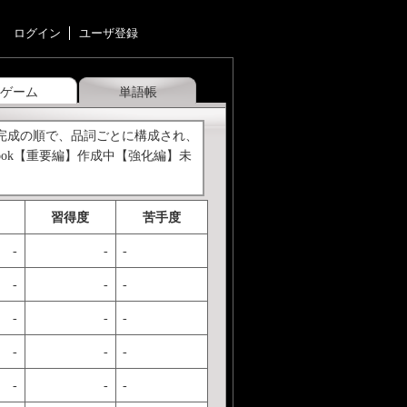
ログイン
ユーザ登録
ゲーム
単語帳
→完成の順で、品詞ごとに構成され、
ook【重要編】作成中【強化編】未
習得度
苦手度
-
-
-
-
-
-
-
-
-
-
-
-
-
-
-