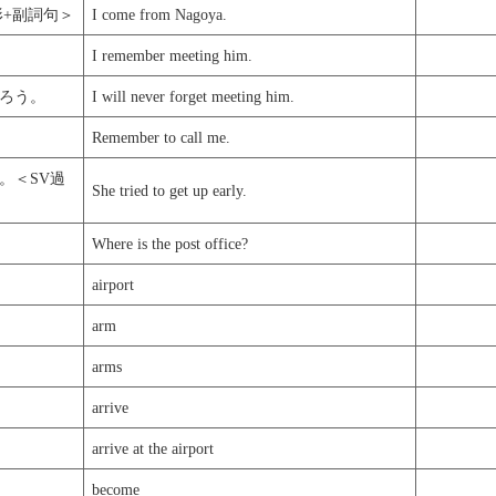
形+副詞句＞
I come from Nagoya.
I remember meeting him.
ろう。
I will never forget meeting him.
Remember to call me.
。＜SV過
She tried to get up early.
Where is the post office?
airport
arm
arms
arrive
arrive at the airport
become