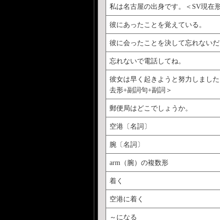
私は名古屋の出身です。＜SV現在
彼にあったことを覚えている。
彼に会ったことを決して忘れないだ
忘れないで電話してね。
彼女は早く起きようと努力しました
去形+副詞句+副詞＞
郵便局はどこでしょうか。
空港〔名詞〕
腕〔名詞〕
arm（腕）の複数形
着く
空港に着く
～になる