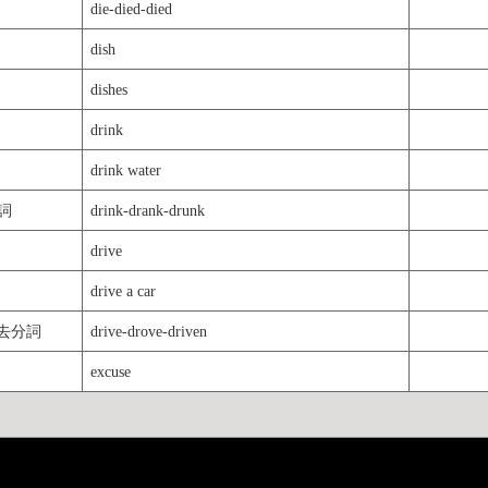
die-died-died
dish
dishes
drink
drink water
詞
drink-drank-drunk
drive
drive a car
過去分詞
drive-drove-driven
excuse