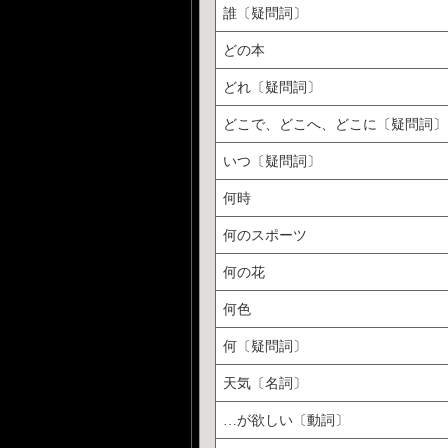
誰〔疑問詞〕
どの本
どれ〔疑問詞〕
どこで、どこへ、どこに〔疑問詞〕
いつ〔疑問詞〕
何時
何のスポーツ
何の花
何色
何〔疑問詞〕
天気〔名詞〕
…が欲しい〔動詞〕