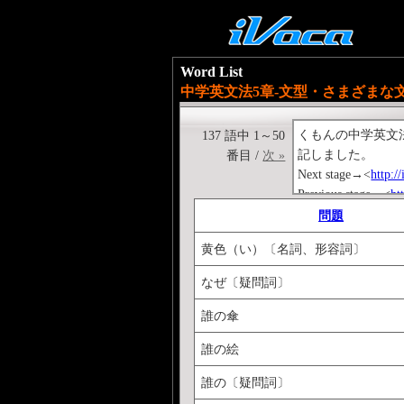
Word List
中学英文法5章-文型・さまざまな文（中
くもんの中学英文
137 語中 1～50
記しました。
番目 /
次 »
Next stage→<
http:/
Previous stage→<
ht
※中1～中2の文法シ
問題
↓くもんの中学英単
黄色（い）〔名詞、形容詞〕
【基礎編】<
http:/
なぜ〔疑問詞〕
誰の傘
誰の絵
誰の〔疑問詞〕