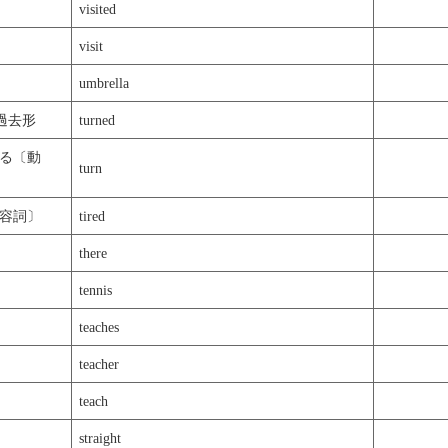
visited
visit
umbrella
過去形
turned
る〔動
turn
容詞〕
tired
there
tennis
teaches
teacher
teach
straight