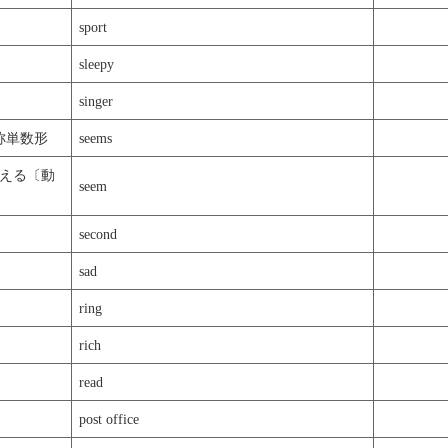
sport
sleepy
singer
称単数形
seems
える〔動
seem
second
sad
ring
rich
read
post office