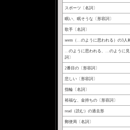
スポーツ〔名詞〕
眠い、眠そうな〔形容詞〕
歌手〔名詞〕
seem（…のように思われる）の3人
…のように思われる、…のように見
詞〕
2番目の〔形容詞〕
悲しい〔形容詞〕
指輪〔名詞〕
裕福な、金持ちの〔形容詞〕
read（読む）の過去形
郵便局〔名詞〕