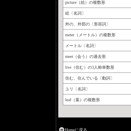
picture（絵）の複数形
絵〔名詞〕
外の、外部の〔形容詞〕
meter（メートル）の複数形
メートル〔名詞〕
meet（会う）の過去形
live（住む）の3人称単数形
住む、住んでいる〔動詞〕
ユリ〔名詞〕
leaf（葉）の複数形
Homeに戻る