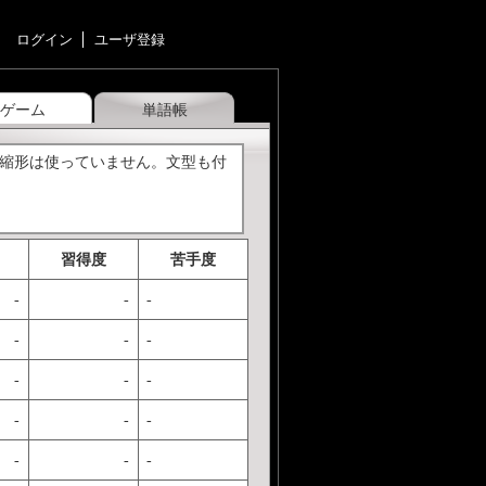
ログイン
ユーザ登録
ゲーム
単語帳
短縮形は使っていません。文型も付
習得度
苦手度
-
-
-
-
-
-
-
-
-
-
-
-
-
-
-