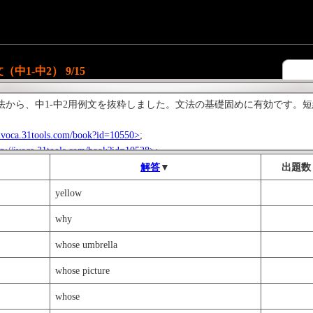
1-中2） 9/15
法から、中1-中2用例文を抜粋しました。文法の基礎固めに有効です。
/ivoca.31tools.com/book?id=10550>
;
tp://ivoca.31tools.com/book?id=10528>
;
リーズは、全15book。
解答
▼
出題数
語1500シリーズもお勧めです。
yellow
/ivoca.31tools.com/book?id=10512>
;
why
whose umbrella
whose picture
whose