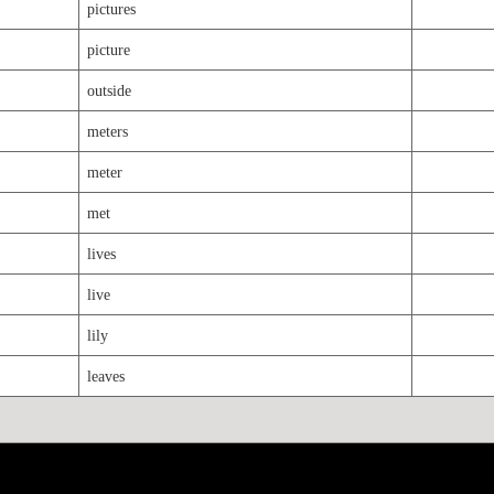
pictures
picture
outside
meters
meter
met
lives
live
lily
leaves