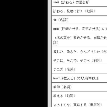
visit（訪ねる）の過去形
訪ねる、見物に行く〔動詞〕
傘〔名詞〕
turn（回転させる、変色させる）の
（木の葉を）変色させる、回転させ
詞〕
疲れた、飽きた、うんざりした〔形
そこに、そこで、そこへ〔副詞〕
テニス〔名詞〕
teach（教える）の3人称単数形
教師〔名詞〕
教える〔動詞〕
まっすぐな、直進する〔形容詞〕