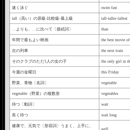
速く泳ぐ
swim fast
tall（高い）の原級‐比較級‐最上級
tall-taller-tallest
…よりも、…に比べて〔接続詞〕
than
年間で最もよい映画
the best movie of
次の列車
the next train
そのクラブのただ1人の女の子
the only girl in t
今週の金曜日
this Friday
野菜、青物〔名詞〕
vegetable
vegetable（野菜）の複数形
vegetables
待つ〔動詞〕
wait
長く待つ
wait long
健康で、元気で〔形容詞〕うまく、上手に、
well