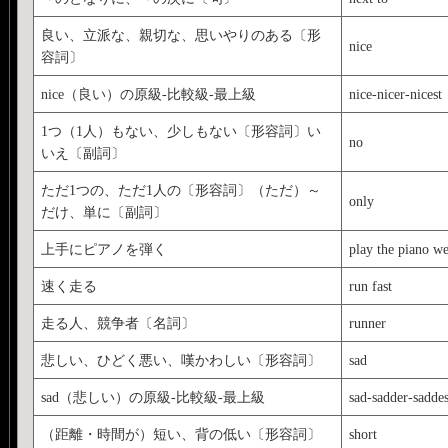
良い、立派な、親切な、思いやりのある〔形
nice
容詞〕
nice（良い）の原級‐比較級‐最上級
nice-nicer-nicest
1つ（1人）もない、少しもない〔形容詞〕い
no
いえ〔副詞〕
ただ1つの、ただ1人の〔形容詞〕（ただ）～
only
だけ、単に〔副詞〕
上手にピアノを弾く
play the piano we
速く走る
run fast
走る人、競争者〔名詞〕
runner
悲しい、ひどく悪い、嘆かわしい〔形容詞〕
sad
sad（悲しい）の原級‐比較級‐最上級
sad-sadder-saddes
（距離・時間が）短い、背の低い〔形容詞〕
short