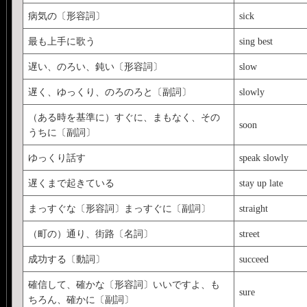
病気の〔形容詞〕
sick
最も上手に歌う
sing best
遅い、のろい、鈍い〔形容詞〕
slow
遅く、ゆっくり、のろのろと〔副詞〕
slowly
（ある時を基準に）すぐに、まもなく、その
soon
うちに〔副詞〕
ゆっくり話す
speak slowly
遅くまで起きている
stay up late
まっすぐな〔形容詞〕まっすぐに〔副詞〕
straight
（町の）通り、街路〔名詞〕
street
成功する〔動詞〕
succeed
確信して、確かな〔形容詞〕いいですよ、も
sure
ちろん、確かに〔副詞〕