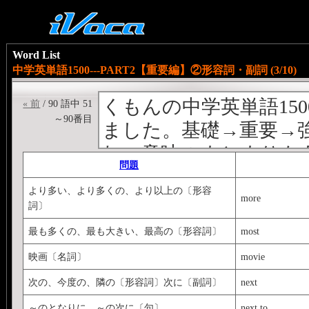
Word List
中学英単語1500---PART2【重要編】②形容詞・副詞 (3/10)
くもんの中学英単語15
« 前
/ 90 語中 51
～90番目
ました。基礎→重要→
れ、意味のまとまりも
問題
集だと思います。【基礎編
より多い、より多くの、より以上の〔形容
化編】作成中【完成編
more
詞〕
Next stage→<
http://ivoc
最も多くの、最も大きい、最高の〔形容詞〕
most
Previous stage→<
http://
映画〔名詞〕
movie
くもんの中学英文法シ
次の、今度の、隣の〔形容詞〕次に〔副詞〕
next
<
http://ivoca.31tools.co
～のとなりに、～の次に〔句〕
next to