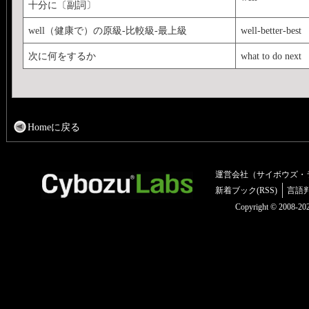
十分に〔副詞〕
well（健康で）の原級‐比較級‐最上級
well-better-best
次に何をするか
what to do next
Homeに戻る
運営会社（サイボウズ・
新着ブック(RSS)
言語
Copyright © 2008-2025