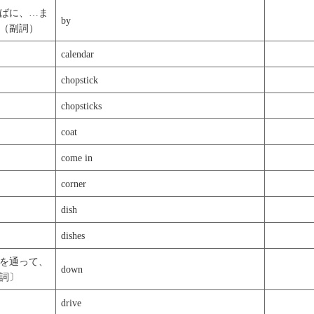
ばに、…ま
by
（副詞）
calendar
chopstick
chopsticks
coat
come in
corner
dish
dishes
を通って、
down
詞〕
drive