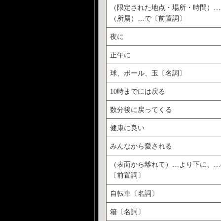
（限定された地点・場所・時間）…
（所属）…で〔前置詞〕
夜に
正午に
球、ボール、玉〔名詞〕
10時までには戻る
数分後に戻ってくる
健康に良い
みんなから愛される
（表面から離れて）…より下に、…
〔前置詞〕
自転車〔名詞〕
箱〔名詞〕