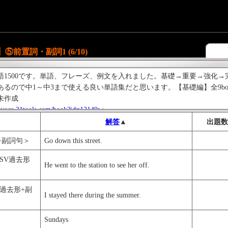
】⑤前置詞・副詞1 (6/10)
語1500です。単語、フレーズ、例文を入れました。基礎→重要→強化
るので中1～中3まで使える良い単語集だと思います。【基礎編】全9book
未作成
/ivoca.31tools.com/book?id=12149>
;
tp://ivoca.31tools.com/book?id=10602>
;
解答
▲
出題数
法シリーズもお勧めです。
+副詞句＞
Go down this street.
ls.com/book?id=10432>
;
SV過去形
He went to the station to see her off.
過去形+副
I stayed there during the summer.
Sundays