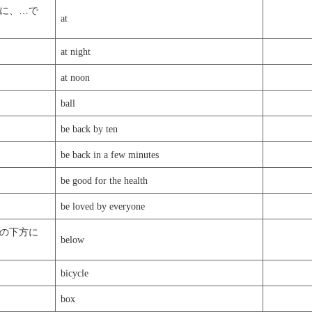
に、…で
at
at night
at noon
ball
be back by ten
be back in a few minutes
be good for the health
be loved by everyone
の下方に
below
bicycle
box