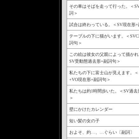
その車はそばを走って行った。＜S
詞＞
試合は終わっている。＜SV現在形+
テーブルの下に猫がいます。＜SVC
詞句＞
この絵は彼女の父親によって描かれ
SV受動態過去形+副詞句＞
私たちの下に富士山が見えます。＜
+VO現在形+副詞句＞
私たちは約1時間歩いた。＜SV過去
＞
壁にかけたカレンダー
短い髪の女の子
およそ、約…、…ぐらい〔副詞〕