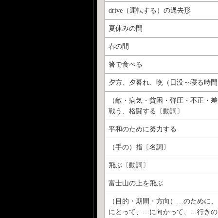
drive（運転する）の過去形
夏休みの間
春の間
箸で食べる
夕方、夕暮れ、晩（日没～寝る時間
（敵・病気・貧困・弾圧・不正・差
戦う、格闘する〔動詞〕
平和のために努力する
（手の）指〔名詞〕
飛ぶ〔動詞〕
富士山の上を飛ぶ
（目的・期間・方向）…のために、
にとって、…に向かって、…行きの