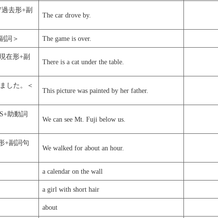
V過去形+副
The car drove by.
副詞＞
The game is over.
現在形+副
There is a cat under the table.
ました。＜
This picture was painted by her father.
S+助動詞
We can see Mt. Fuji below us.
形+副詞句
We walked for about an hour.
a calendar on the wall
a girl with short hair
about