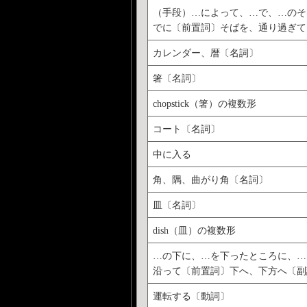
（手段）…によって、…で、…のそ
でに〔前置詞〕そばを、通り過ぎて
カレンダー、暦〔名詞〕
箸〔名詞〕
chopstick（箸）の複数形
コート〔名詞〕
中に入る
角、隅、曲がり角〔名詞〕
皿〔名詞〕
dish（皿）の複数形
…の下に、…を下ったところに、…
沿って〔前置詞〕下へ、下方へ〔副
運転する〔動詞〕