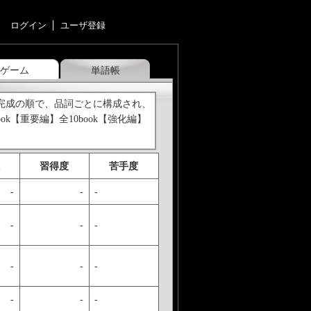
ログイン
ユーザ登録
ゲーム
単語帳
→完成の順で、品詞ごとに構成され、
【重要編】全10book【強化編】
習得度
苦手度
-
-
-
-
-
-
-
-
-
-
-
-