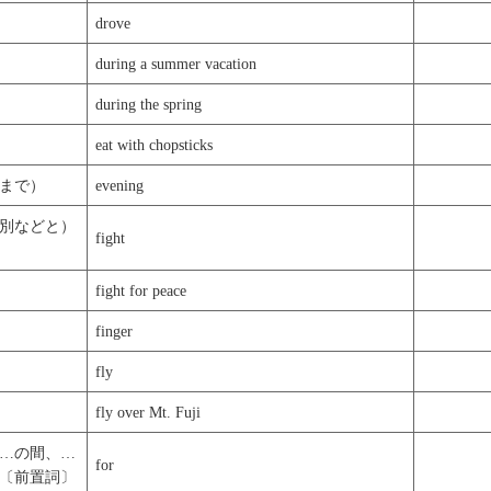
drove
during a summer vacation
during the spring
eat with chopsticks
まで）
evening
別などと）
fight
fight for peace
finger
fly
fly over Mt. Fuji
…の間、…
for
〔前置詞〕