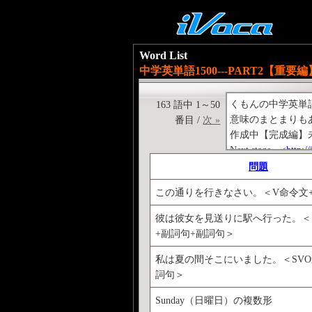
Word List
中学英単語1500---PART2【重要編
くもんの中学英単
163 語中 1～50
意味のまとまりもあ
番目 /
次 »
作成中【完成編】
Next stage→<
http:/
Previous stage→<
ht
問題
くもんの中学英文
この通りを行きなさい。＜V命令文
<
http://ivoca.31too
彼は彼女を見送りに駅へ行った。＜
+副詞句+副詞句＞
私は夏の間そこにいました。＜SVO
詞句＞
Sunday（日曜日）の複数形