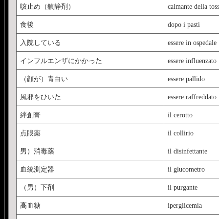
咳止め（鎮静剤）
calmante della tos
食後
dopo i pasti
入院している
essere in ospedale
インフルエンザにかかった
essere influenzato
（顔が）青白い
essere pallido
風邪をひいた
essere raffreddato
絆創膏
il cerotto
点眼薬
il collirio
男）消毒薬
il disinfettante
血統測定器
il glucometro
（男）下剤
il purgante
高血糖
iperglicemia