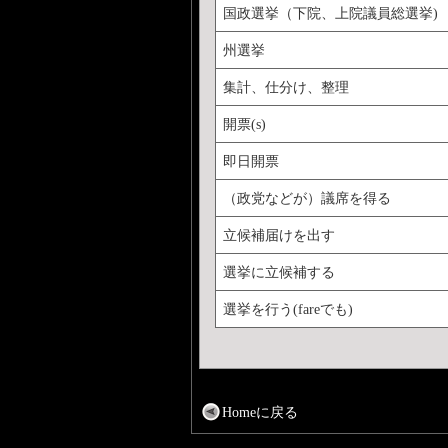
国政選挙（下院、上院議員総選挙)
州選挙
集計、仕分け、整理
開票(s)
即日開票
（政党などが）議席を得る
立候補届けを出す
選挙に立候補する
選挙を行う(fareでも)
Homeに戻る