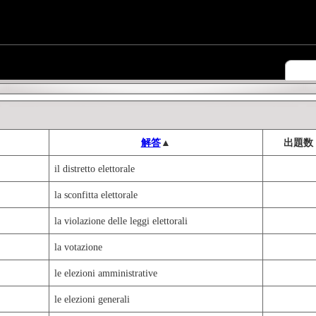
解答
▲
出題数
il distretto elettorale
la sconfitta elettorale
la violazione delle leggi elettorali
la votazione
le elezioni amministrative
le elezioni generali