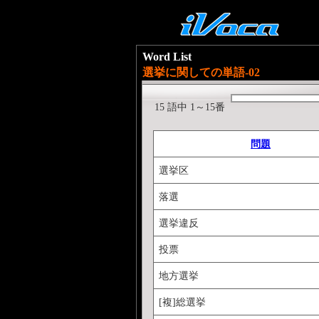
Word List
選挙に関しての単語-02
15 語中 1～15番
問題
選挙区
落選
選挙違反
投票
地方選挙
[複]総選挙