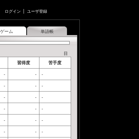
ログイン
ユーザ登録
ゲーム
単語帳
目
習得度
苦手度
-
-
-
-
-
-
-
-
-
-
-
-
-
-
-
-
-
-