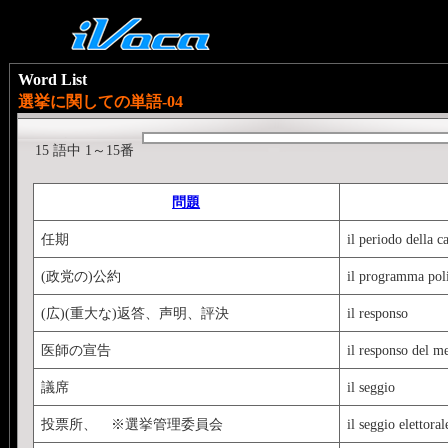
Word List
選挙に関しての単語-04
15 語中 1～15番
問題
任期
il periodo della c
(政党の)公約
il programma poli
(広)(重大な)返答、声明、評決
il responso
医師の宣告
il responso del m
議席
il seggio
投票所、 ※選挙管理委員会
il seggio elettoral