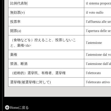
比例代表制
il sistema propor
無効票(v)
il voto nullo
投票率
l'affluenza alle u
開票(a)
l'apertura delle u
（食物などを）控えること、投票しないこ
l'astensione
と、棄権<da>
棄権
l'astensione dal v
禁酒、断酒
l'astensione dall'a
（総称的）選挙民、有権者、選挙権
l'elettorato
選挙権(被選挙権に対して)
l'elettorato attivo
Homeに戻る