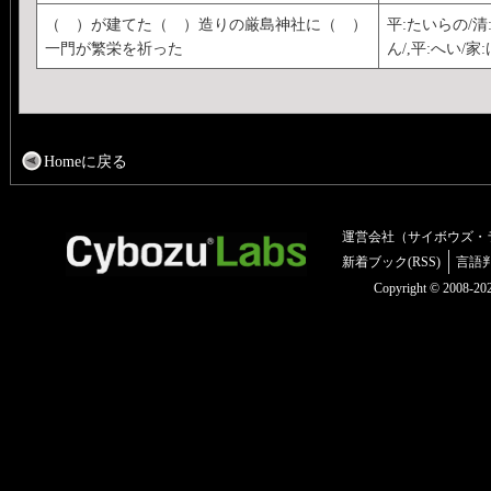
（ ）が建てた（ ）造りの厳島神社に（ ）
平:たいらの/清:
一門が繁栄を祈った
ん/,平:へい/家:
Homeに戻る
運営会社（サイボウズ・
新着ブック(RSS)
言語
Copyright © 2008-2025