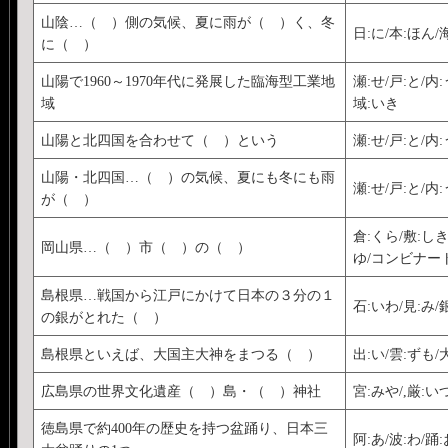
山陰…（ ）側の気候、夏に雨が（ ）く、冬
日:に/本:ほん/海
に（ ）
山陽で1960～1970年代に発展した臨海型工業地
瀬:せ/戸:と/内
域
域:いき
山陽と北四国を合わせて（ ）という
瀬:せ/戸:と/内
山陽・北四国…（ ）の気候、夏にも冬にも雨
瀬:せ/戸:と/内
が（ ）
倉:くら/敷:しき/
岡山県…（ ）市（ ）の（ ）
ゆ/コンビナー
島根県…戦国から江戸にかけて日本の３分の１
石:いわ/見:み/
の銀がとれた（ ）
島根県といえば、大国主大神をまつる（ ）
出:い/雲:ずも/
広島県の世界文化遺産（ ）島・（ ）神社
宮:みや/,厳:い
徳島県で約400年の歴史を持つ盆踊り、日本三
阿:あ/波:わ/踊