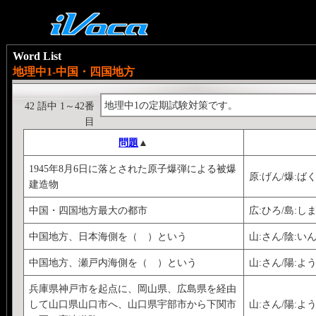
Word List
地理中1-中国・四国地方
地理中1の定期試験対策です。
42 語中 1～42番
目
問題
▲
1945年8月6日に落とされた原子爆弾による被爆
原:げん/爆:ば
建造物
中国・四国地方最大の都市
広:ひろ/島:しま
中国地方、日本海側を（ ）という
山:さん/陰:い
中国地方、瀬戸内海側を（ ）という
山:さん/陽:よ
兵庫県神戸市を起点に、岡山県、広島県を経由
して山口県山口市へ、山口県宇部市から下関市
山:さん/陽:よう