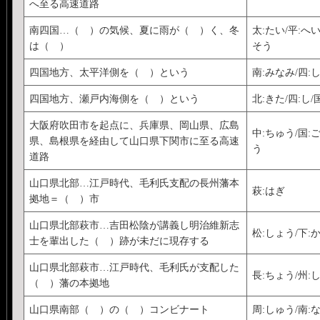
へ至る高速道路
南四国…（ ）の気候、夏に雨が（ ）く、冬
太:たい/平:へい/
は（ ）
そう
四国地方、太平洋側を（ ）という
南:みなみ/四:し
四国地方、瀬戸内海側を（ ）という
北:きた/四:し/
大阪府吹田市を起点に、兵庫県、岡山県、広島
中:ちゅう/国:ご
県、島根県を経由して山口県下関市に至る高速
う
道路
山口県北部…江戸時代、毛利氏支配の長州藩本
萩:はぎ
拠地＝（ ）市
山口県北部萩市…吉田松陰が講義し明治維新志
松:しょう/下:か
士を輩出した（ ）跡が未だに現存する
山口県北部萩市…江戸時代、毛利氏が支配した
長:ちょう/州:
（ ）藩の本拠地
山口県南部（ ）の（ ）コンビナート
周:しゅう/南:な