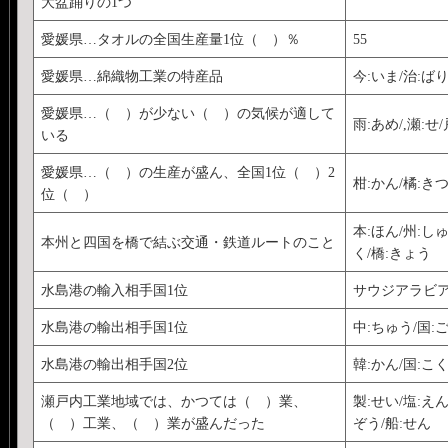
大盆踊りの1つ
愛媛県…タオルの全国生産量1位（ ）％
55
愛媛県…綿織物工業の特産品
今:いま/治:ば
愛媛県…（ ）が少ない（ ）の気候が適して
雨:あめ/,瀬:せ
いる
愛媛県…（ ）の生産が盛ん、全国1位（ ）2
柑:かん/橘:き
位（ ）
本:ほん/州:しゅ
本州と四国を橋で結ぶ交通・鉄道ルートのこと
く/橋:きょう
水島港の輸入相手国1位
サウジアラビ
水島港の輸出相手国1位
中:ちゅう/国:
水島港の輸出相手国2位
韓:かん/国:こ
瀬戸内工業地域では、かつては（ ）業、
製:せい/塩:えん/
（ ）工業、（ ）業が盛んだった
ぞう/船:せん