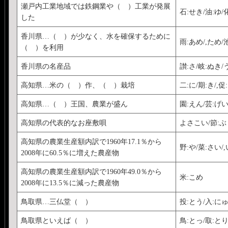
瀬戸内工業地域では鉄鋼業や（ ）工業が発展
石:せき/油:ゆ/
した
香川県…（ ）が少なく、水を確保するために
雨:あめ/,ため/
（ ）を利用
香川県の名産品
讃:さ/岐:ぬき
高知県…米の（ ）作、（ ）栽培
二:に/期:き/,
高知県…（ ）王国、農業が盛ん
園:えん/芸:げ
高知県の代表的なお座敷唄
よさこい/節:ぶ
高知県の農業生産額内訳で1960年17.1％から
野:や/菜:さい/
2008年に60.5％に増えた農産物
高知県の農業生産額内訳で1960年49.0％から
米:こめ
2008年に13.5％に減った農産物
鳥取県…三仏堂（ ）
投:とう/入:に
鳥取県といえば（ ）
鳥:とっ/取:とり