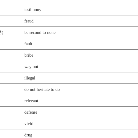
testimony
fraud
動）
be second to none
fault
bribe
way out
illegal
do not hesitate to do
relevant
defense
vivid
drug