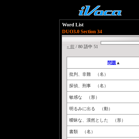
Word List
DUO3.0 Section 34
« 前
/ 80 語中 51
問題
▲
批判、非難 （名）
探偵、刑事 （名）
敏感な （形）
明るみに出る （動）
曖昧な、漠然とした （形）
書類 （名）