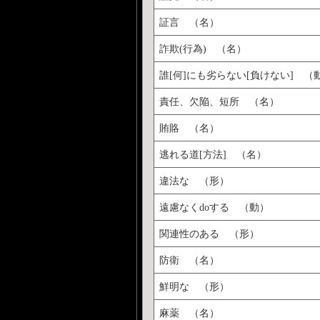
証言 （名）
詐欺(行為) （名）
誰[何]にも劣らない[負けない] （
責任、欠陥、短所 （名）
賄賂 （名）
逃れる道[方法] （名）
違法な （形）
遠慮なくdoする （動）
関連性のある （形）
防衛 （名）
鮮明な （形）
麻薬 （名）