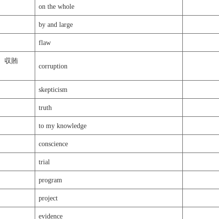
on the whole
by and large
flaw
)、 収賄
corruption
skepticism
truth
to my knowledge
conscience
trial
program
project
evidence