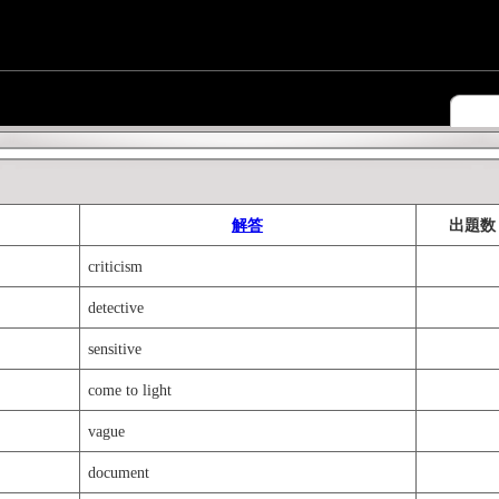
解答
出題数
criticism
detective
sensitive
come to light
vague
document