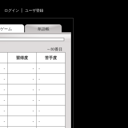
ログイン
ユーザ登録
ゲーム
単語帳
～80番目
習得度
苦手度
-
-
-
-
-
-
-
-
-
-
-
-
-
-
-
-
-
-