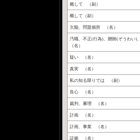
概して （副）
概して（副）
欠陥、問題個所 （名）
汚職、不正(行為)、贈賄(ぞうわい
（名）
疑い （名）
真実 （名）
私の知る限りでは （副）
良心 （名）
裁判、審理 （名）
計画 （名）
計画、事業 （名）
証拠 （名）