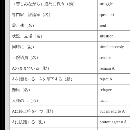
（苦しみながら）必死に戦う（動）
struggle
専門家、評論家（名）
specialist
霊、魂（名）
soul
状況、立場（名）
situation
同時に（副）
simultaneously
上院議員（名）
senator
Aのままでいる（動）
remain A
Aを拒絶する、Aを却下する（動）
reject A
難民（名）
refugee
人種の…（形）
racial
Aに終止符を打つ（動）
put an end to A
Aに抗議する（動）
protest against A