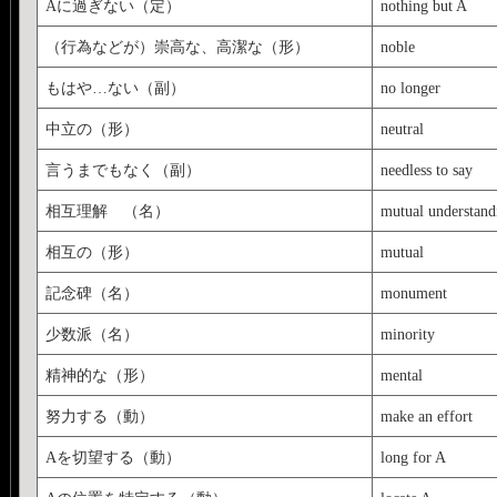
Aに過ぎない（定）
nothing but A
（行為などが）崇高な、高潔な（形）
noble
もはや…ない（副）
no longer
中立の（形）
neutral
言うまでもなく（副）
needless to say
相互理解 （名）
mutual understand
相互の（形）
mutual
記念碑（名）
monument
少数派（名）
minority
精神的な（形）
mental
努力する（動）
make an effort
Aを切望する（動）
long for A