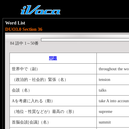
Word List
DUO3.0 Section 36
84 語中 1～50番
問題
世界中で（副）
throughout the wo
（政治的・社会的）緊張（名）
tension
会談（名）
talks
Aを考慮に入れる（動）
take A into accoun
（地位・性質などが）最高の（形）
supreme
首脳会談[会議]（名）
summit