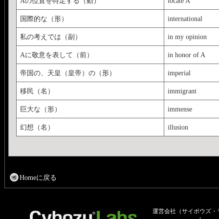
Aの位置を特定する（動）
locate A
国際的な（形）
international
私の考えでは（副）
in my opinion
Aに敬意を表して（前）
in honor of A
帝国の、天皇（皇帝）の（形）
imperial
移民（名）
immigrant
巨大な（形）
immense
幻想（名）
illusion
Homeに戻る
運営会社（サイボウズ・