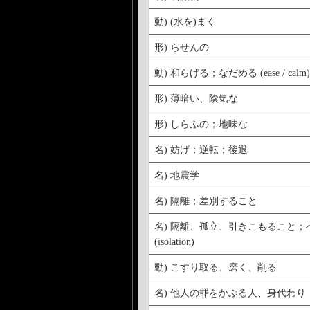
動) (水を)まく
形) らせんの
動) 和らげる；なだめる (ease / calm)
形) 薄暗い、陰気な
形) しらふの；地味な
名) 妨げ；逆転；後退
名) 地震学
名) 隔離；差別すること
名) 隔離、孤立、引きこもること；
(isolation)
動) こすり取る、磨く、削る
名) 他人の罪をかぶる人、身代わり