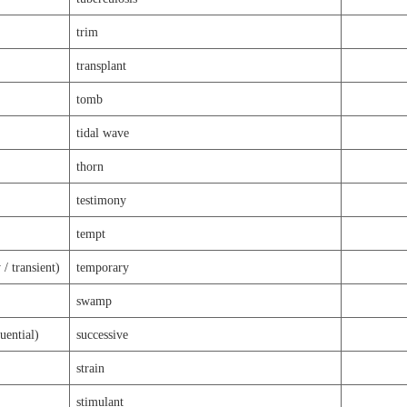
trim
transplant
tomb
tidal wave
thorn
testimony
tempt
ransient)
temporary
swamp
ntial)
successive
strain
stimulant