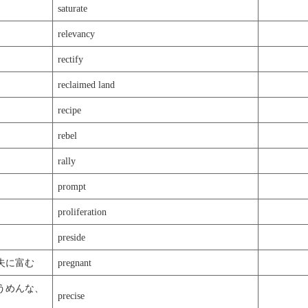
saturate
relevancy
rectify
reclaimed land
recipe
rebel
rally
prompt
proliferation
preside
夫に富む
pregnant
うめんな、
precise