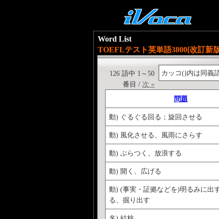
Word List
TOEFLテスト英単語3800[改訂新版] R
カッコ()内は同義
126 語中 1～50
番目 /
次 »
問題
動) ぐるぐる回る；旋回させる
動) 風化させる、風雨にさらす
動) ぶらつく、放浪する
動) 開く、広げる
動) (事実・証拠などを)明るみに出
る、掘り出す
名) 結核