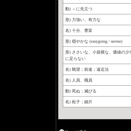
動) ～に先立つ
形) 力強い、有力な
名) 十分、豊富
形) 穏やかな (easygoing / serene)
形) ささいな、小規模な、価値の少
に足らない
名) 眺望；前途；遠近法
名) 人員、職員
動) 死ぬ；滅びる
名) 粒子；細片