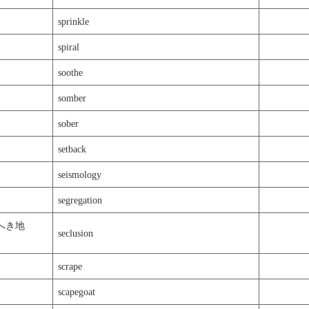
sprinkle
spiral
soothe
somber
sober
setback
seismology
segregation
へき地
seclusion
scrape
scapegoat