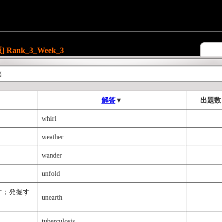
ank_3_Week_3
語
解答
▼
出題数
whirl
weather
wander
unfold
す；発掘す
unearth
tuberculosis