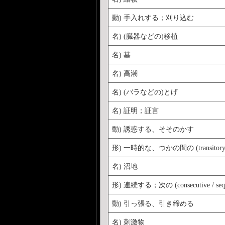
動) 手入れする；刈り込む
名) (臓器などの)移植
名) 墓
名) 高潮
名) (バラなどの)とげ
名) 証明；証言
動) 誘惑する、そそのかす
形) 一時的な、つかの間の (transitory / t
名) 沼地
形) 連続する；次の (consecutive / seque
動) 引っ張る、引き締める
名) 刺激物