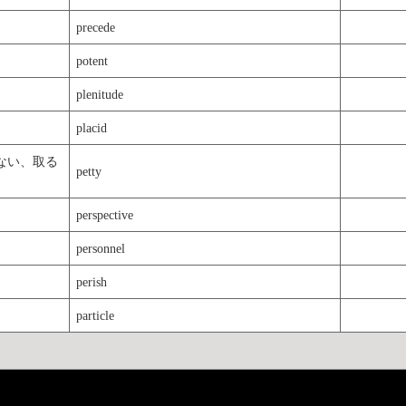
precede
potent
plenitude
placid
ない、取る
petty
perspective
personnel
perish
particle