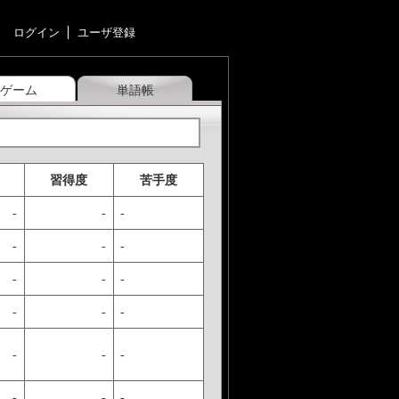
ログイン
ユーザ登録
ゲーム
単語帳
習得度
苦手度
-
-
-
-
-
-
-
-
-
-
-
-
-
-
-
-
-
-