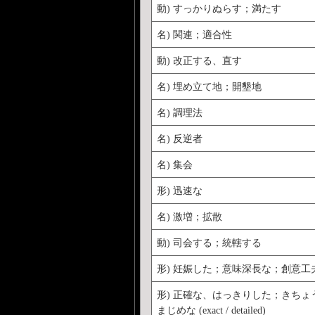
動) すっかりぬらす；満たす
名) 関連；適合性
動) 改正する、直す
名) 埋め立て地；開墾地
名) 調理法
名) 反逆者
名) 集会
形) 迅速な
名) 激増；拡散
動) 司会する；統轄する
形) 妊娠した；意味深長な；創意工
形) 正確な、はっきりした；きちょ
まじめな (exact / detailed)