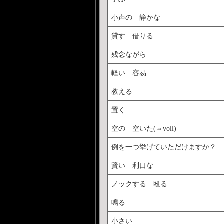
小声の 静かな
貸す 借りる
残念ながら
軽い 容易
教える
置く
空の 空いた(⇔voll)
例を一つ挙げていただけますか？
賢い 利口な
ノックする 殴る
鳴る
小さい