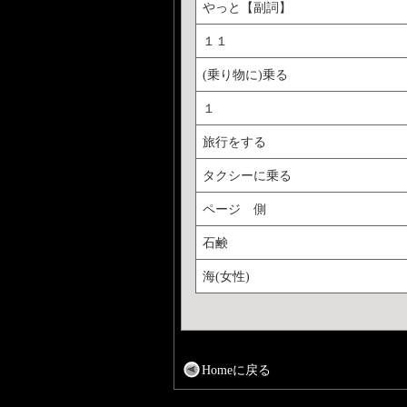
やっと【副詞】
１１
(乗り物に)乗る
１
旅行をする
タクシーに乗る
ページ 側
石鹸
海(女性)
Homeに戻る