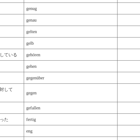
genug
genau
gelten
gelb
している
gehören
gehen
gegenüber
反対して
gegen
gefallen
った
fertig
eng