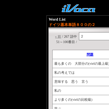
Word List
ドイツ基本単語８００の２
２
« 前
/ 267 語中
51～100番目 /
問題
最も多くの 大部分の(vielの最上級
私の考えでは
意味する 思う 言う
私の
より多くの(vielの比較級)
学ぶ