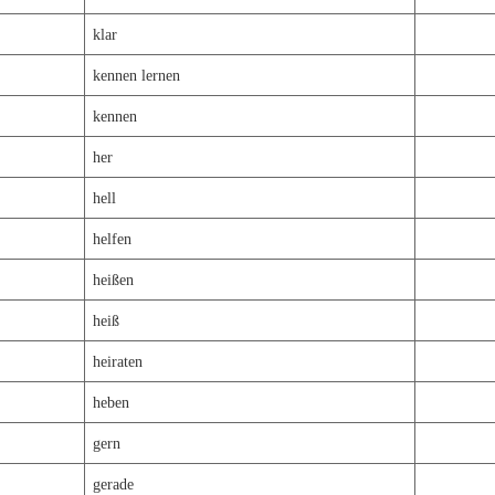
klar
kennen lernen
kennen
her
hell
helfen
heißen
heiß
heiraten
heben
gern
gerade