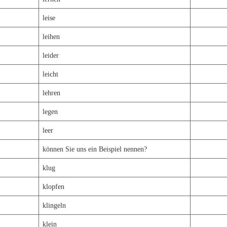
leise
leihen
leider
leicht
lehren
legen
leer
können Sie uns ein Beispiel nennen?
klug
klopfen
klingeln
klein