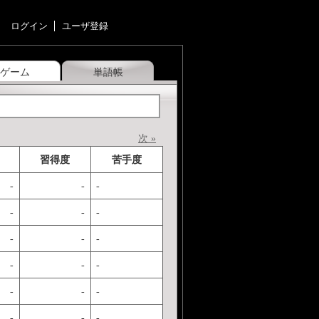
ログイン
ユーザ登録
ゲーム
単語帳
次 »
習得度
苦手度
-
-
-
-
-
-
-
-
-
-
-
-
-
-
-
-
-
-