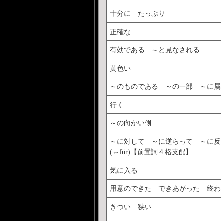
十分に たっぷり
正確な
有効である ～と見なされる
黄色い
～のものである ～の一部 ～に属
行く
～の向かい側
～に対して ～に逆らって ～に
(⇔für)【前置詞４格支配】
気に入る
用意のできた できあがった 終わ
きつい 狭い