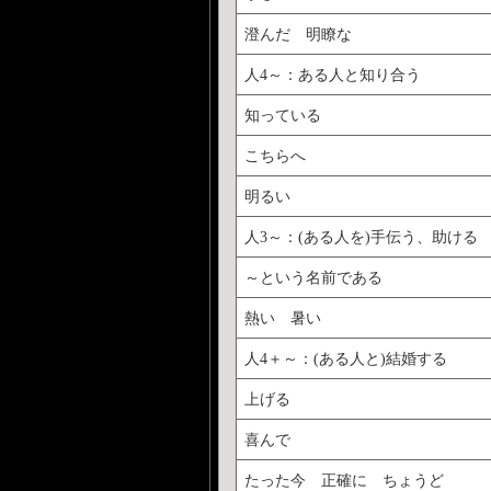
澄んだ 明瞭な
人4～：ある人と知り合う
知っている
こちらへ
明るい
人3～：(ある人を)手伝う、助ける
～という名前である
熱い 暑い
人4＋～：(ある人と)結婚する
上げる
喜んで
たった今 正確に ちょうど