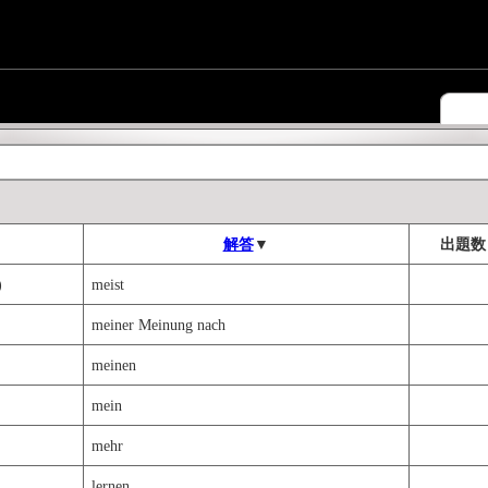
解答
▼
出題数
)
meist
meiner Meinung nach
meinen
mein
mehr
lernen