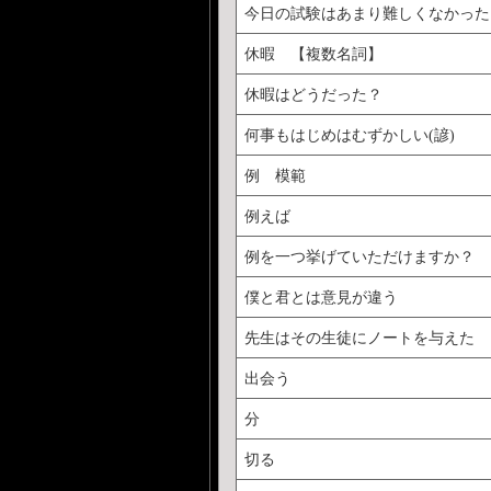
今日の試験はあまり難しくなかった
休暇 【複数名詞】
休暇はどうだった？
何事もはじめはむずかしい(諺)
例 模範
例えば
例を一つ挙げていただけますか？
僕と君とは意見が違う
先生はその生徒にノートを与えた
出会う
分
切る