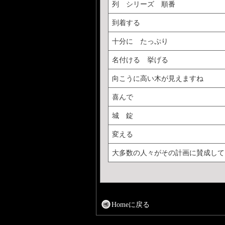
列 シリーズ 順番
到着する
十分に たっぷり
名付ける 挙げる
向こうに高い木が見えますね
喜んで
城 錠
変える
大多数の人々がその計画に賛成して
Homeに戻る