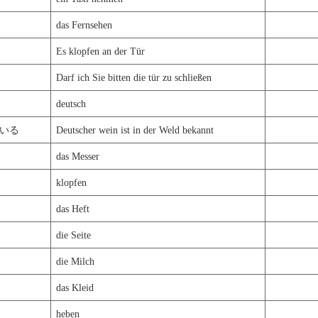
das Fernsehen
Es klopfen an der Tür
Darf ich Sie bitten die tür zu schließen
deutsch
いる
Deutscher wein ist in der Weld bekannt
das Messer
klopfen
das Heft
die Seite
die Milch
das Kleid
heben