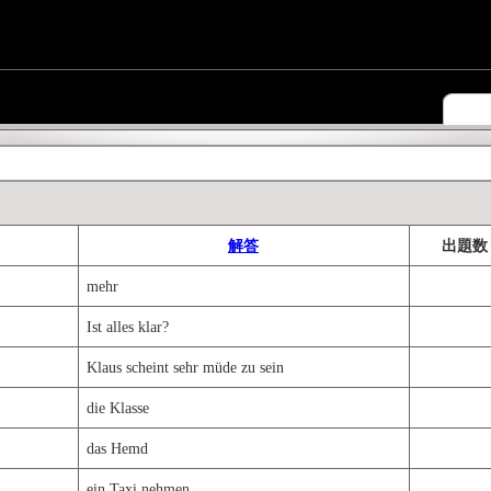
解答
出題数
mehr
Ist alles klar?
Klaus scheint sehr müde zu sein
die Klasse
das Hemd
ein Taxi nehmen