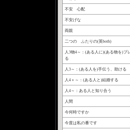
不安 心配
不安げな
両親
二つの ふたりの(英both)
人3物4～：(ある人に)(ある物を)
る
人3～：(ある人を)手伝う、助ける
人4＋～：(ある人と)結婚する
人4～：ある人と知り合う
人間
今何時ですか
今度は私の番です