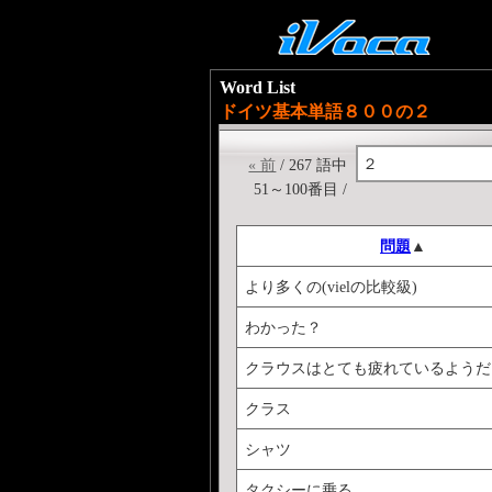
Word List
ドイツ基本単語８００の２
２
« 前
/ 267 語中
51～100番目 /
問題
▲
より多くの(vielの比較級)
わかった？
クラウスはとても疲れているようだ
クラス
シャツ
タクシーに乗る