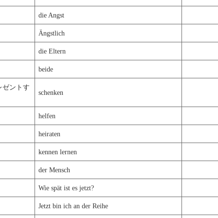
die Angst
Ängstlich
die Eltern
beide
プレゼントす
schenken
helfen
heiraten
kennen lernen
der Mensch
Wie spät ist es jetzt?
Jetzt bin ich an der Reihe