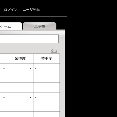
ログイン
ユーザ登録
ゲーム
単語帳
次 »
習得度
苦手度
-
-
-
-
-
-
-
-
-
-
-
-
-
-
-
-
-
-