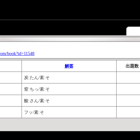
s.com/book?id=11548
解答
出題数
炭:たん/素:そ
窒:ちっ/素:そ
酸:さん/素:そ
フッ/素:そ