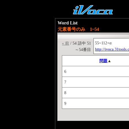
Word List
元素番号のみ 1~54
55~112+α
« 前
/ 54 語中 51
http://ivoca.31tool
～54番目
問題
▲
6
7
8
9