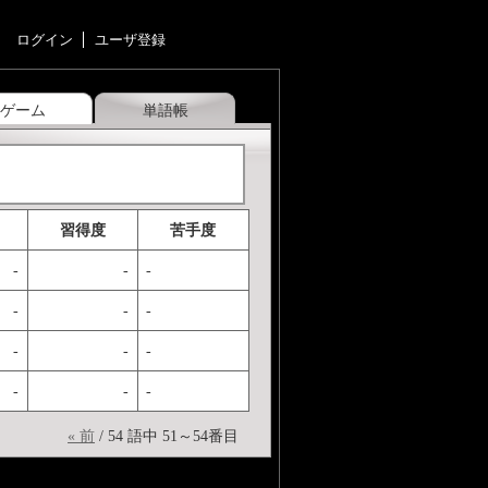
ログイン
ユーザ登録
ゲーム
単語帳
習得度
苦手度
-
-
-
-
-
-
-
-
-
-
-
-
« 前
/ 54 語中 51～54番目