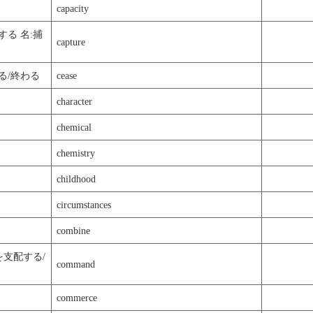
capacity
する 名:捕
capture
やめる/終わる
cease
character
chemical
chemistry
childhood
circumstances
combine
を支配する/
command
commerce