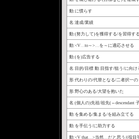
動:に慣らす
名:達成/業績
動:(努力して)を獲得する/を習得す
動:<V…to～>…を～に適応させる
動:(を)広告する
名:目的/目標 動:目指す/狙う/に向け
形:代わりの/代替となる/二者択一の
形:野心のある/大望を抱いた
名:(個人の)先祖/祖先(⇔descendant 
動:を集める/集まる/を組み立てる
動:を手伝う/に助力する
動:<V that…>当然…だと思う/(役