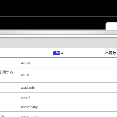
解答
▲
出題数
ability
乱用する/
abuse
academic
accent
accompany
する
accomplish