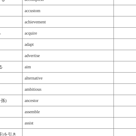
accustom
achievement
る
acquire
adapt
advertise
る
aim
alternative
ambitious
子孫)
ancestor
assemble
assist
目等)を引き