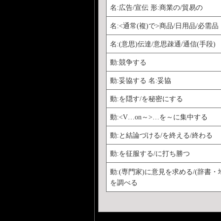
名:広告/宣伝 形:商業の/貿易の
名:<通常(複)で>商品/日用品/必需品
名:(意思)伝達/意思疎通/通信(手段)
動:競争する
動:妥協する 名:妥協
動:を隠す/を秘密にする
動:<V…on～>…を～に集中する
動:と結論づける/を終える/終わる
動:を征服する/に打ち勝つ
動:(専門家)に意見を求める/(辞書・
を調べる