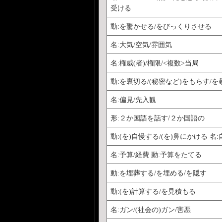
受ける
動:を驚かせる/をびっくりさせる
名:大気/空気/雰囲気
名:権威(者)/権限/<複数>当局
動:を裏切る/(秘密など)をもらす/
名:偏見/先入観
形:２か国語を話す/２か国語の
動:(を)自慢する/(を)鼻にかける 名:
名:予算/経費 動:予算をたてる
動:を埋葬する/を埋める/を隠す
動:(を)計算する/を見積もる
名:ガン/(社会の)ガン/害悪