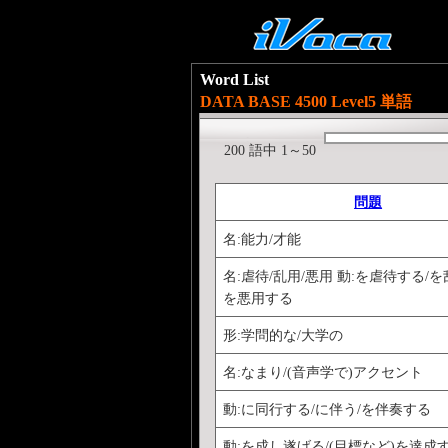
Word List
DATA BASE 4500 Level5 単語
200 語中 1～50
問題
名:能力/才能
名:虐待/乱用/悪用 動:を虐待する/を
を悪用する
形:学問的な/大学の
名:なまり/(音声学で)アクセント
動:に同行する/に伴う/を伴奏する
動:を成し遂げる/(目標など)を達成