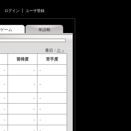
ログイン
ユーザ登録
ゲーム
単語帳
番目 /
次 »
習得度
苦手度
-
-
-
-
-
-
-
-
-
-
-
-
-
-
-
-
-
-