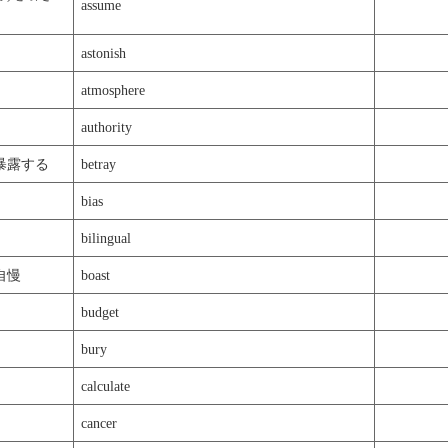
assume
astonish
atmosphere
authority
を暴露する
betray
bias
bilingual
自慢
boast
budget
bury
calculate
cancer