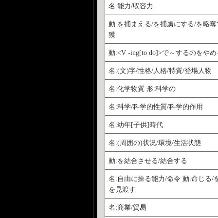
名:能力/収容力
動:を捕まえる/を捕虜にする/を略奪
獲
動:<V -ing[to do]>で～するのを
名:(文)字/性格/人格/特質/登場人物
名:化学物質 形:科学の
名:科学/科学的性質/科学的作用
名:幼年[子供]時代
名:(周囲の)状況/環境/生活状態
動:を結合させる/結合する
名:自由に操る能力/命令 動:命じる/
を見渡す
名:商業/貿易