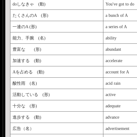
doしなきゃ (動)
You've got to do
たくさんのA (形)
a bunch of A
一連のA (形)
a series of A
能力、手腕 (名)
ability
豊富な (形)
abundant
加速する (動)
accelerate
Aを占める (動)
account for A
酸性雨 (名)
acid rain
活動している (形)
active
十分な (形)
adequate
進歩する (動)
advance
広告（名）
advertisement