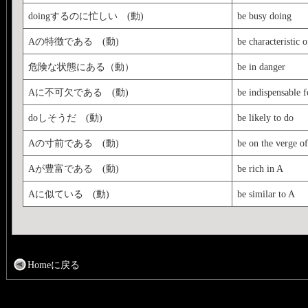
doingするのに忙しい (動)
be busy doing
Aの特徴である (動)
be characteristic 
危険な状態にある（動）
be in danger
Aに不可欠である (動)
be indispensable f
doしそうだ (動)
be likely to do
Aの寸前である (動)
be on the verge o
Aが豊富である (動)
be rich in A
Aに似ている (動)
be similar to A
Homeに戻る