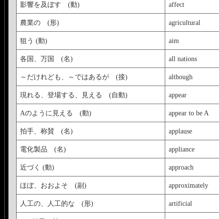
影響を及ぼす (動)
affect
農業の (形)
agricultural
狙う (動)
aim
各国、万国 (名)
all nations
～だけれども、～ではあるが (接)
although
現れる、登場する、見える (自動)
appear
Aのように見える (動)
appear to be A
拍手、称賛 (名)
applause
電化製品 (名)
appliance
近づく (動)
approach
ほぼ、おおよそ (副)
approximately
人工の、人工的な (形)
artificial