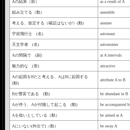
Aの結果（前）
as a result of A
組み立てる（動）
assemble
考える、仮定する（確証はないが）(動)
assume
宇宙飛行士 (名)
astronaut
天文学者 (名)
astronomer
Aの間隔で (副)
at A intervals
魅力的な (形)
attractive
Aの起因をBだと考える、AはBに起因する
attribute A to B
(動)
Bが豊富である (動)
be abundant in B
Aが伴う、Aが付随して起こる (動)
be accompanied b
Aを狙いとしている（動）
be aimed at A
Aにいない(外出で)（動）
be away A