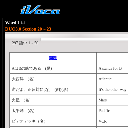
Word List
DUO3.0 Section 20～23
297 語中 1～50
問題
AはBの略である (動)
A stands for B
大西洋 (名)
Atlantic
逆だよ、正反対に[な] (副)(形)
It's the other way
火星 (名)
Mars
太平洋 (名)
Pacific
ビデオデッキ（名）
VCR