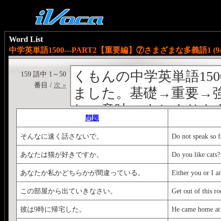
Word List
中学英単語1500---PART2【重要編】⑦さまざまな多義語1 (9/1
くもんの中学英単語15
159 語中 1～50
番目 /
次 »
ました。基礎→重要→
れ、意味のまとまりも
問題
集だと思います。【基礎編
そんなに速く話さないで。
Do not speak so f
化編】作成中【完成編
あなたは猫が好きですか。
Do you like cats?
Next stage→<
http://ivoc
あなたか私かどちらかが間違っている。
Either you or I 
Previous stage→<
http://
くもんの中学英文法シ
この部屋から出ていきなさい。
Get out of this r
<
http://ivoca.31tools.co
彼は9時に帰宅した。
He came home at