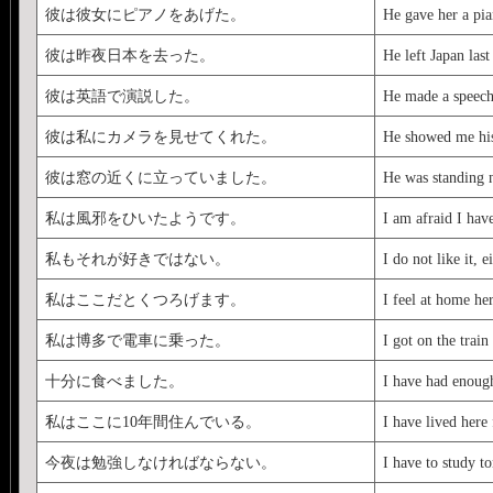
彼は彼女にピアノをあげた。
He gave her a pia
彼は昨夜日本を去った。
He left Japan last
彼は英語で演説した。
He made a speech
彼は私にカメラを見せてくれた。
He showed me hi
彼は窓の近くに立っていました。
He was standing 
私は風邪をひいたようです。
I am afraid I have
私もそれが好きではない。
I do not like it, ei
私はここだとくつろげます。
I feel at home her
私は博多で電車に乗った。
I got on the train
十分に食べました。
I have had enoug
私はここに10年間住んでいる。
I have lived here 
今夜は勉強しなければならない。
I have to study to