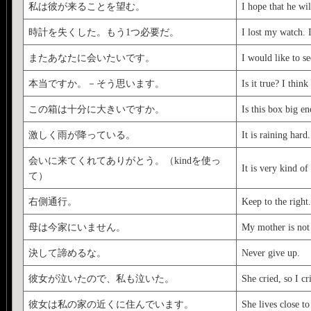
私は彼が来ることを望む。
I hope that he wi
時計を失くした。もう1つ必要だ。
I lost my watch. 
またあなたに会いたいです。
I would like to s
本当ですか。－そう思います。
Is it true? I think
この箱は十分に大きいですか。
Is this box big e
激しく雨が降っている。
It is raining hard.
会いに来てくれてありがとう。（kindを使っ
It is very kind o
て）
右側通行。
Keep to the right.
母は今家にいません。
My mother is no
決して諦めるな。
Never give up.
彼女が泣いたので、私も泣いた。
She cried, so I cr
彼女は私の家の近くに住んでいます。
She lives close t