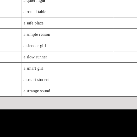
a quiet night
a round table
a safe place
a simple reason
a slender girl
a slow runner
a smart girl
a smart student
a strange sound