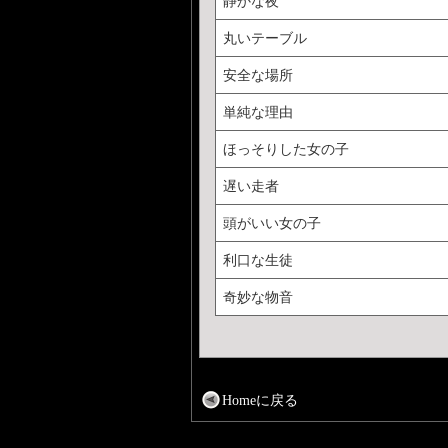
静かな夜
丸いテーブル
安全な場所
単純な理由
ほっそりした女の子
遅い走者
頭がいい女の子
利口な生徒
奇妙な物音
Homeに戻る