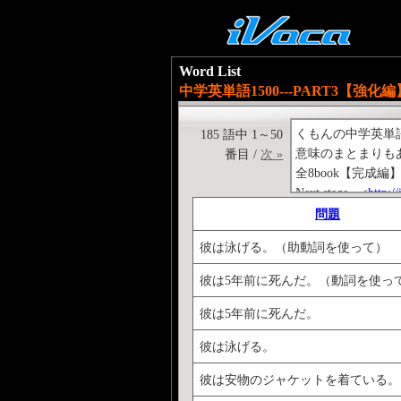
Word List
中学英単語1500---PART3【強化編】
くもんの中学英単
185 語中 1～50
意味のまとまりもあ
番目 /
次 »
全8book【完成編
Next stage→<
http:/
Previous stage→<
ht
問題
くもんの中学英文
彼は泳げる。（助動詞を使って）
<
http://ivoca.31too
彼は5年前に死んだ。（動詞を使っ
彼は5年前に死んだ。
彼は泳げる。
彼は安物のジャケットを着ている。