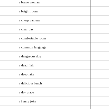
a brave woman
a bright room
a cheap camera
a clear day
a comfortable room
a common language
a dangerous dog
a dead fish
a deep lake
a delicious lunch
a dry place
a funny joke