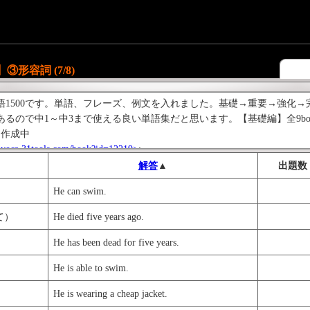
③形容詞 (7/8)
語1500です。単語、フレーズ、例文を入れました。基礎→重要→強化
るので中1～中3まで使える良い単語集だと思います。【基礎編】全9book
】作成中
/ivoca.31tools.com/book?id=12219>
;
tp://ivoca.31tools.com/book?id=12166>
;
解答
▲
出題数
法シリーズもお勧めです。
He can swim.
ls.com/book?id=10432>
;
て）
He died five years ago.
He has been dead for five years.
He is able to swim.
He is wearing a cheap jacket.