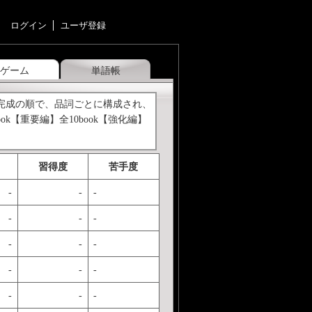
ログイン
ユーザ登録
ゲーム
単語帳
→完成の順で、品詞ごとに構成され、
【重要編】全10book【強化編】
習得度
苦手度
-
-
-
-
-
-
-
-
-
-
-
-
-
-
-