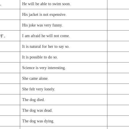
。
He will be able to swim soon.
His jacket is not expensive.
His joke was very funny.
す。
I am afraid he will not come.
It is natural for her to say so.
It is possible to do so.
Science is very interesting.
She came alone.
She felt very lonely.
The dog died.
The dog was dead.
The dog was dying.