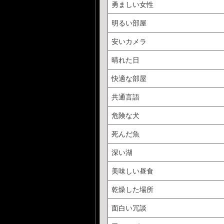
勇ましい女性
明るい部屋
安いカメラ
晴れた日
快適な部屋
共通言語
危険な犬
死んだ魚
深い湖
美味しい昼食
乾燥した場所
面白い冗談