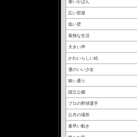
重いかばん
広い部屋
低い壁
孤独な生活
大きい声
かわいらしい絵
運のいい少女
狭い通り
国立公園
プロの野球選手
公共の場所
素早い動き