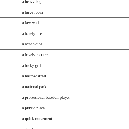
a heavy bag
a large room
a law wall
a lonely life
a loud voice
a lovely picture
a lucky girl
a narrow street
a national park
a professional baseball player
a public place
a quick movement