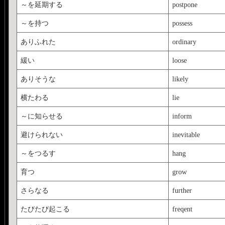
～を延期する
postpone
～を持つ
possess
ありふれた
ordinary
緩い
loose
ありそうな
likely
横たわる
lie
～に知らせる
inform
避けられない
inevitable
～をつるす
hang
育つ
grow
さらなる
further
たびたび起こる
freqent