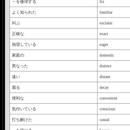
～を修理する
fix
よく知られた
familiar
叫ぶ
exclaim
正確な
exact
熱望している
eager
家庭の
domestic
異なった
distinct
遠い
distant
腐る
decay
便利な
convenient
気付いている
conscious
打ち解けた
casual