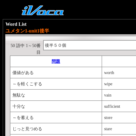
Word List
ユメタン1-unit1後半
後半５０個
50 語中 1～50番
目
問題
価値がある
worth
～を軽くこする
wipe
無駄な
vain
十分な
sufficient
～を蓄える
store
じっと見つめる
stare