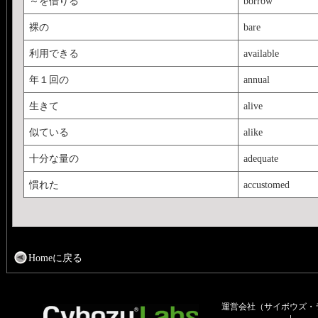
～を借りる
borrow
裸の
bare
利用できる
available
年１回の
annual
生きて
alive
似ている
alike
十分な量の
adequate
慣れた
accustomed
Homeに戻る
運営会社（サイボウズ・