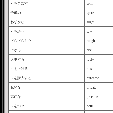
～をこぼす
spill
予備の
spare
わずかな
slight
～を縫う
sew
ざらざらした
rough
上がる
rise
返事する
reply
～を上げる
raise
～を購入する
purchase
私的な
private
高価な
precious
～をつぐ
pour