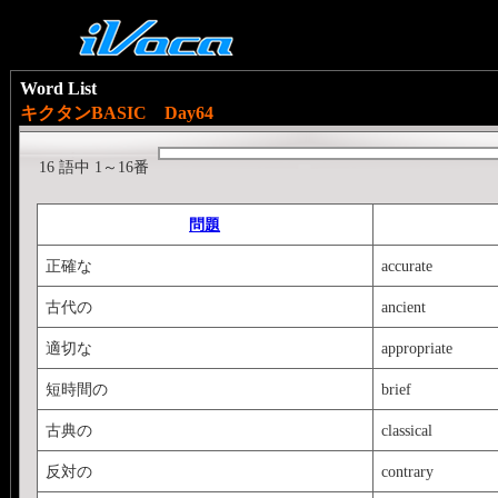
Word List
キクタンBASIC Day64
16 語中 1～16番
問題
正確な
accurate
古代の
ancient
適切な
appropriate
短時間の
brief
古典の
classical
反対の
contrary