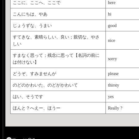
ここに、ここへ、ここで
here
こんにちは、やあ
hi
じょうずな、うまい
good
すてきな、素晴らしい、良い；親切な、やさ
nice
しい
すまなく思って；残念に思って【名詞の前に
sorry
は付けない】
どうぞ、すみませんが
please
のどのかわいた、のどがかわいて
thirsty
はい、そうです
yes
ほんと？へえー、ほうー
Really ?