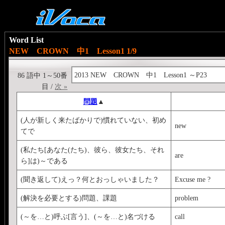
Word List
NEW CROWN 中1 Lesson1 1/9
2013 NEW CROWN 中1 Lesson1 ～P23
86 語中 1～50番
目 /
次 »
問題
▲
(人が新しく来たばかりで)慣れていない、初め
new
てで
(私たち[あなた(たち)、彼ら、彼女たち、それ
are
ら]は)～である
(聞き返して)えっ？何とおっしゃいました？
Excuse me ?
(解決を必要とする)問題、課題
problem
(～を…と)呼ぶ[言う]、(～を…と)名づける
call