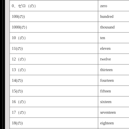
0、ゼロ（の）
zero
100(の)
hundred
1000(の）
thousand
10（の）
ten
11(の)
eleven
12（の）
twelve
13（の）
thirteen
14(の)
fourteen
15(の)
fifteen
16（の）
sixteen
17（の）
seventeen
18(の)
eighteen