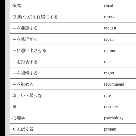
儀式
ritual
(判断など)を保留にする
reserve
～を要請する
request
～を修理する
repair
～に思い出させる
remind
～を拒否する
reject
～を後悔する
regret
～を勧める
recommend
珍しい・希少な
rare
量
quantity
心理学
psychology
たんぱく質
protain