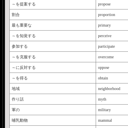
～を提案する
propose
割合
proportion
最も重要な
primary
～を知覚する
perceive
参加する
participate
～を克服する
overcome
～に反対する
oppose
～を得る
obtain
地域
neighborhood
作り話
myth
軍の
military
哺乳動物
mammal