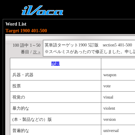
Word List
Target 1900 401-500
英単語ターゲット1900 5訂版 section5 401-500
100 語中 1～50
※スペルミスがあったので修正しました。申し
番目 /
次 »
問題
兵器・武器
weapon
投票
vote
視覚の
visual
暴力的な
violent
(本・製品などの）版
version
普遍的な
universal