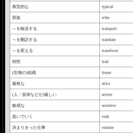
典型的な
typical
部族
tribe
～を輸送する
transport
～を翻訳する
translate
～を変える
transform
特性
trait
(生物の)組織
tissue
厳格な
strict
(人・規律などが)厳しい
severe
敏感な
sensitive
急いでいく
rush
決まりきった仕事
routine