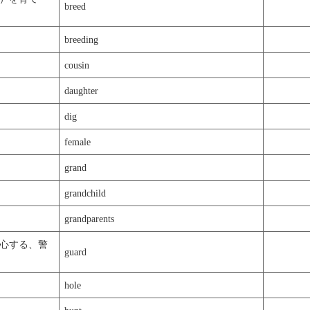
breed
breeding
cousin
daughter
dig
female
grand
grandchild
grandparents
心する、警
guard
hole