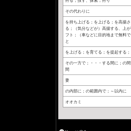
狩る；捜す、探索；狩り
その代わりに
を持ち上げる；を上げる；を高揚さ
る；（気分などが）高揚する、上が
フト；（車などに目的地まで無料で
と
を上げる；を育てる；を提起する；
その一方で；・・・する間に；の間
間
妻
の内部に；の範囲内で；～以内に
オオカミ