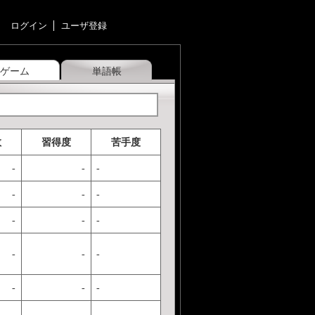
ログイン
ユーザ登録
ゲーム
単語帳
数
習得度
苦手度
-
-
-
-
-
-
-
-
-
-
-
-
-
-
-