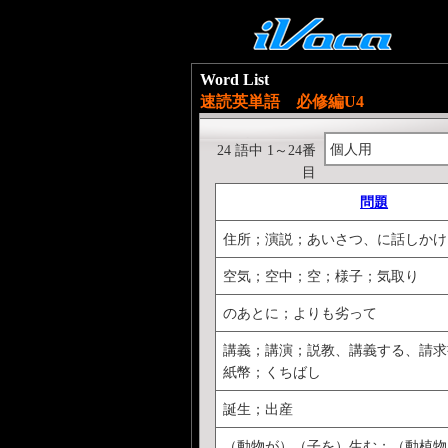
Word List
速読英単語 必修編U4
個人用
24 語中 1～24番
目
問題
住所；演説；あいさつ、に話しかけ
空気；空中；空；様子；気取り
のあとに；よりも劣って
講義；講演；説教、講義する、請求
紙幣；くちばし
誕生；出産
（動物が）（子を）生む；（動植物