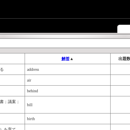
解答
▲
出題
る
address
air
behind
書；議案；
bill
birth
）を育て