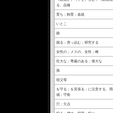
る、品種
育ち；飼育；血統
いとこ
娘
掘る；突っ込む；研究する
女性の；メスの、女性；雌
壮大な；尊厳のある；偉大な
孫
祖父母
を守る；を見張る；に注意する、用
戒；守衛
穴；欠点