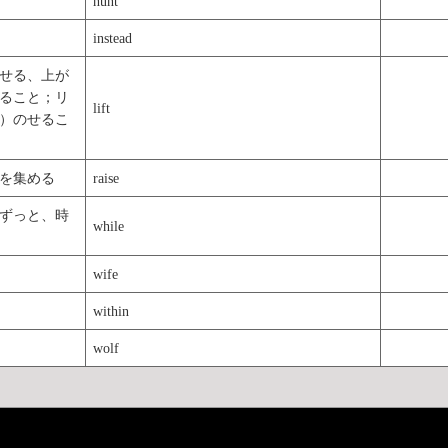
hunt
instead
せる、上が
ること；リ
lift
）のせるこ
を集める
raise
ずっと、時
while
wife
within
wolf