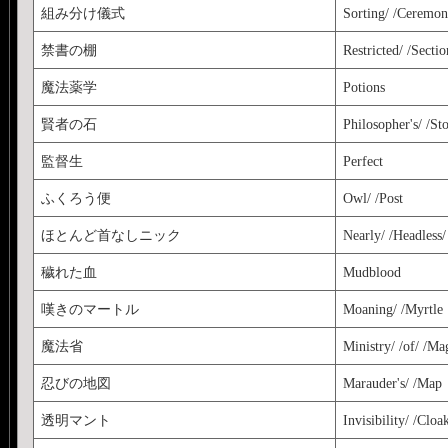
組み分け儀式
Sorting/ /Ceremo
禁書の棚
Restricted/ /Sectio
魔法薬学
Potions
賢者の石
Philosopher's/ /St
監督生
Perfect
ふくろう便
Owl/ /Post
ほとんど首なしニック
Nearly/ /Headless/
穢れた血
Mudblood
嘆きのマートル
Moaning/ /Myrtle
魔法省
Ministry/ /of/ /Ma
忍びの地図
Marauder's/ /Map
透明マント
Invisibility/ /Cloa