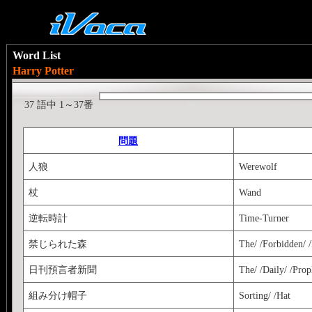
Word List
Harry Potter
37 語中 1～37番
問題
人狼
Werewolf
杖
Wand
逆転時計
Time-Turner
禁じられた森
The/ /Forbidden/ /
日刊預言者新聞
The/ /Daily/ /Prop
組み分け帽子
Sorting/ /Hat