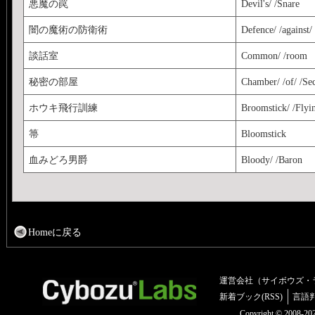
悪魔の罠
Devil's/ /Snare
闇の魔術の防衛術
Defence/ /against/ 
談話室
Common/ /room
秘密の部屋
Chamber/ /of/ /Sec
ホウキ飛行訓練
Broomstick/ /Flyi
箒
Bloomstick
血みどろ男爵
Bloody/ /Baron
Homeに戻る
運営会社（サイボウズ・
新着ブック(RSS)
言語
Copyright © 2008-2025