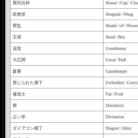
寮対抗杯
House/ /Cup/ /Ch
医務室
Hospital/ /Wing
寮監
Heads/ /of/ /House
主席
Head/ /Boy
温室
Greenhouse
大広間
Great/ /Hall
森番
Gamekeeper
禁じられた廊下
Forbidden/ /Corri
修道士
Fat/ /Frair
寮
Dormitory
占い学
Divination
ダイアゴン横丁
Diagon/ /Alley