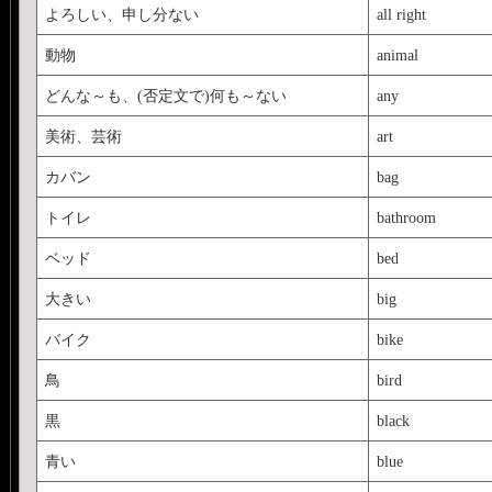
よろしい、申し分ない
all right
先月テストがあったばか
動物
animal
した(
http://ivoca.31too
どんな～も、(否定文で)何も～ない
any
美術、芸術
art
カバン
bag
トイレ
bathroom
ベッド
bed
大きい
big
バイク
bike
鳥
bird
黒
black
青い
blue