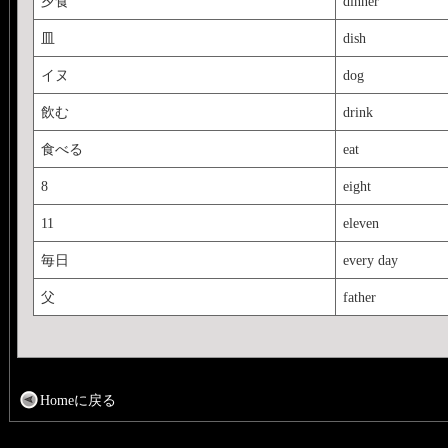
夕食
dinner
皿
dish
イヌ
dog
飲む
drink
食べる
eat
8
eight
11
eleven
毎日
every day
父
father
Homeに戻る