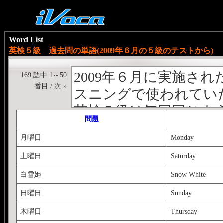
Word List
英検５級 過去問の単語(2009年６月の５級のテストから)
2009年６月に実施さ
169 語中 1～50
番目 /
次 »
スニングで使われてい
英検５級は毎回同じよ
問題
から英検を受けようと
月曜日
Monday
中学１～２年生で使い
土曜日
Saturday
ので、学校でやった単
白雪姫
Snow White
中学必修単語 100 (
http:
日曜日
Sunday
れている単語は除いて
木曜日
Thursday